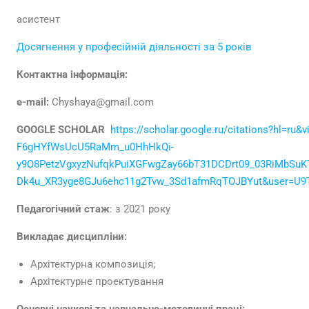
асистент
Досягнення у професійній діяльності за 5 років
Контактна інформація:
e-mail
:
Chyshaya@gmail.com
GOOGLE SCHOLAR
https://scholar.google.ru/citations?hl=r
F6gHYfWsUcU5RaMm_u0HhHkQi-
y9O8PetzVgxyzNufqkPuiXGFwgZay66bT31DCDrt09_03RiMbSuKT
Dk4u_XR3yge8GJu6ehc11g2Tvw_3Sd1afmRqTOJBYut&user=U
Педагогічний стаж
: з 2021 року
Викладає дисципліни:
Архітектурна композиція;
Архітектурне проектування