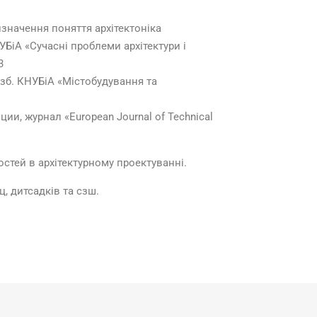
изначення поняття архітектоніка
НУБіА «Сучасні проблеми архітектури і
3
хн.зб. КНУБіА «Містобудування та
ции, журнал «European Journal of Technical
тей в архітектурному проектуванні.
, дитсадків та сзш.