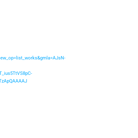
u&view_op=list_works&gmla=AJsN-
_ius5TtVS8pC-
9TzApQAAAAJ