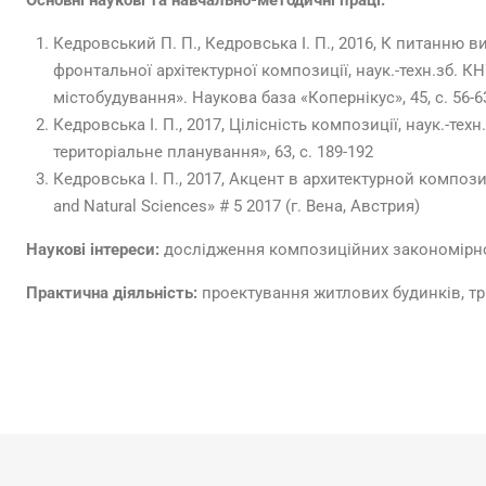
Основні наукові та навчально-методичні праці:
Кедровський П. П., Кедровська І. П., 2016, К питанню в
фронтальної архітектурної композиції, наук.-техн.зб. К
містобудування». Наукова база «Копернікус», 45, с. 56-6
Кедровська І. П., 2017, Цілісність композиції, наук.-те
територіальне планування», 63, с. 189-192
Кедровська І. П., 2017, Акцент в архитектурной компози
and Natural Sciences» # 5 2017 (г. Вена, Австрия)
Наукові інтереси:
дослідження композиційних закономірнос
Практична діяльність:
проектування житлових будинків, трц