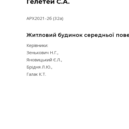
Гелетей С.А.
АРХ2021-2б (32а)
Житловий будинок середньої пове
Керівники:
Зенькович Н.Г.,
Яновицький Є.Л.,
Брідня Л.Ю.,
Галак К.Т.