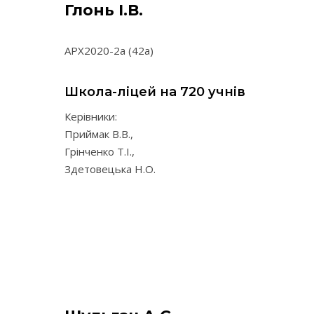
Глонь І.В.
АРХ2020-2а (42а)
Школа-ліцей на 720 учнів
Керівники:
Приймак В.В.,
Грінченко Т.І.,
Здетовецька Н.О.