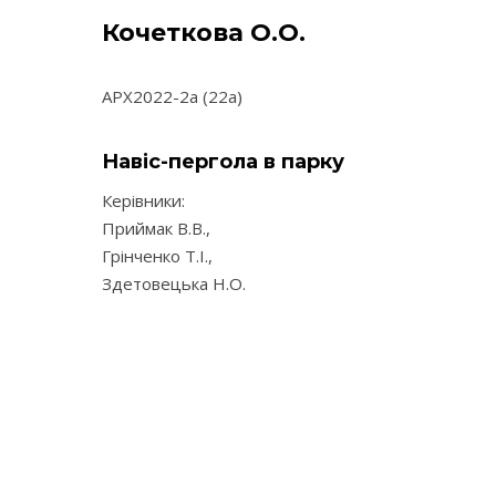
Кочеткова О.О.
АРХ2022-2а (22а)
Навіс-пергола в парку
Керівники:
Приймак В.В.,
Грінченко Т.І.,
Здетовецька Н.О.