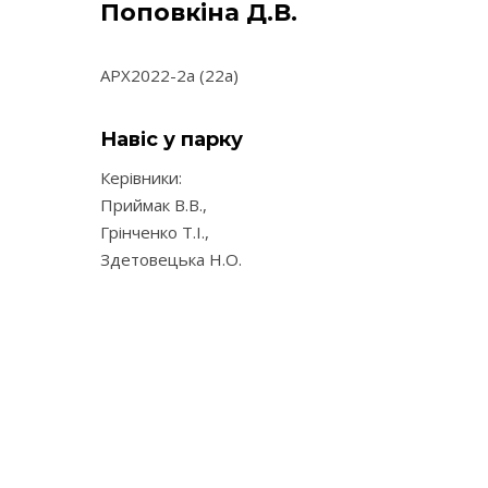
Поповкіна Д.В.
АРХ2022-2а (22а)
Навіс у парку
Керівники:
Приймак В.В.,
Грінченко Т.І.,
Здетовецька Н.О.