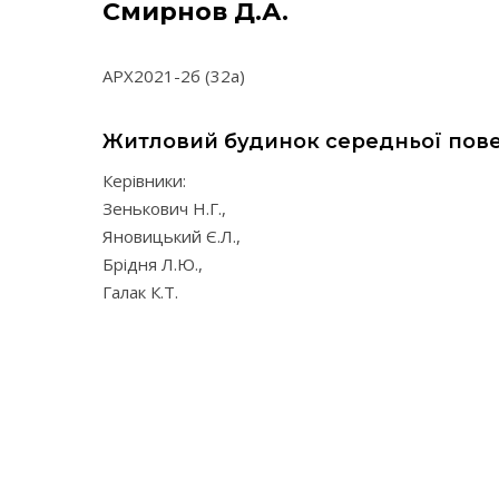
Смирнов Д.А.
АРХ2021-2б (32а)
Житловий будинок середньої пове
Керівники:
Зенькович Н.Г.,
Яновицький Є.Л.,
Брідня Л.Ю.,
Галак К.Т.