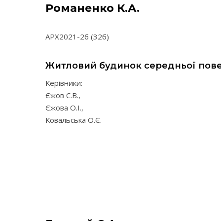
Романенко К.А.
АРХ2021-2б (32б)
Житловий будинок середньої пове
Керівники:
Єжов С.В.,
Єжова О.І.,
Ковальська О.Є.