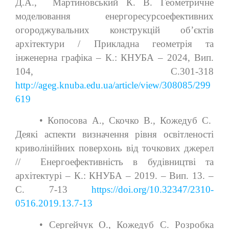
Д.А., Мартиновський К. В. Геометричне
моделювання енергоресурсоефективних
огороджувальних конструкцій об’єктів
архітектури / Прикладна геометрія та
інженерна графіка – К.: КНУБА – 2024, Вип.
104, С.301-318
http://ageg.knuba.edu.ua/article/view/308085/299
619
• Копосова А., Скочко В., Кожедуб С.
Деякі аспекти визначення рівня освітленості
криволінійних поверхонь від точкових джерел
// Енергоефективність в будівництві та
архітектурі – К.: КНУБА – 2019. – Вип. 13. –
С. 7-13
https://doi.org/10.32347/2310-
0516.2019.13.7-13
• Сергейчук О., Кожедуб С. Розробка