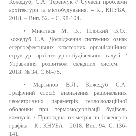
Кожедуб, С.А. Теренчук // Сучасні проблеми
архітектури та містобудування. – К., КНУБА,
2018. – Вип. 52. – С. 98-104.
• Микитась М. В., Плоский В.О.,
Кожедуб С.А. Дослідження системних ознак
енергоефективних кластерних організаційних
структур архі-тектурно-будівельної галузі /
Управління розвитком складних систем. –
2018. № 34, С.68-75.
• Мартинов В.Л., Кожедуб С.А.
Графічний спосіб визначення раціональних
геометричних параметрів теплоізоляційної
оболонки при термомодернізації будівель
кампусів / Прикладна геометрія та інженерна
графіка – К.: КНУБА – 2018, Вип. 94, С. 136-
141.