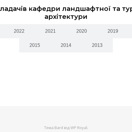
кладачів кафедри ландшафтної та т
архітектури
2022
2021
2020
2019
2015
2014
2013
Тема Bard від
WP Royal
.