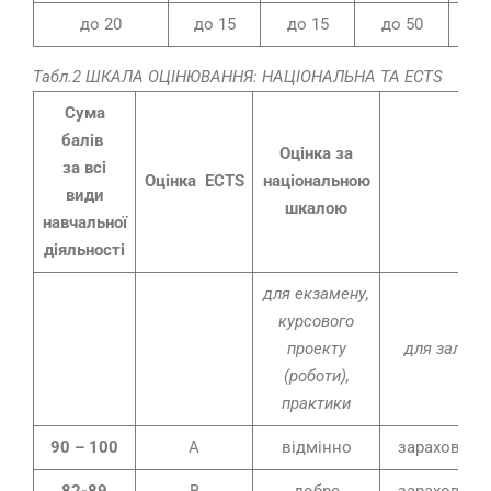
до 20
до 15
до 15
до 50
10
Табл.2 ШКАЛА ОЦІНЮВАННЯ: НАЦІОНАЛЬНА ТА ECTS
Сума
балів
Оцінка за
за всі
Оцінка ECTS
національною
види
шкалою
навчальної
діяльності
для екзамену,
курсового
проекту
для заліку
(роботи),
практики
90 – 100
A
відмінно
зараховано