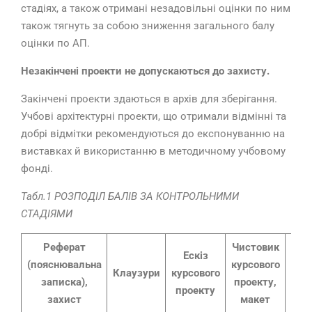
стадіях, а також отримані незадовільні оцінки по ним
також тягнуть за собою зниження загального балу
оцінки по АП.
Незакінчені проекти не допускаються до захисту.
Закінчені проекти здаються в архів для зберігання.
Учбові архітектурні проекти, що отримали відмінні та
добрі відмітки рекомендуються до експонуванню на
виставках й використанню в методичному учбовому
фонді.
Табл.1 РОЗПОДІЛ БАЛІВ ЗА КОНТРОЛЬНИМИ
СТАДІЯМИ
Реферат
Чистовик
Ескіз
(пояснювальна
курсового
Сум
Клаузури
курсового
записка),
проекту,
балі
проекту
захист
макет