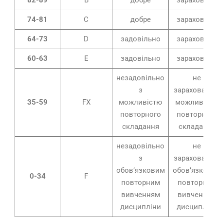
82-89
B
добре
зараховано
74-81
C
добре
зараховано
64-73
D
задовільно
зараховано
60-63
E
задовільно
зараховано
незадовільно
не
з
зараховано 
35-59
FX
можливістю
можливіст
повторного
повторного
складання
складання
незадовільно
не
з
зараховано 
обов’язковим
обов’язкови
0-34
F
повторним
повторним
вивченням
вивченням
дисципліни
дисципліни