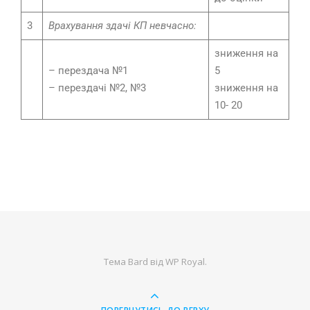
3
Врахування здачі КП невчасно:
зниження на
– перездача №1
5
– перездачі №2, №3
зниження на
10- 20
Тема Bard від
WP Royal
.