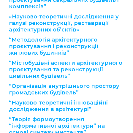
проєктування сакральних будівель і
комплексів”
«Науково-теоретичні дослідження у
галузі реконструкції, реставрації
архітектурних об’єктів»
“Методологія архітектурного
проєктування і реконструкції
житлових будинків”
“Містобудівні аспекти архітектурного
проєктування та реконструкції
цивільних будівель”
“Організація внутрішнього простору
громадських будівель”
“Науково-теоретичні інноваційні
дослідження в архітектурі”
“Теорія формоутворення
“інформативної архітектури” на
основі синтезу мистецтв”