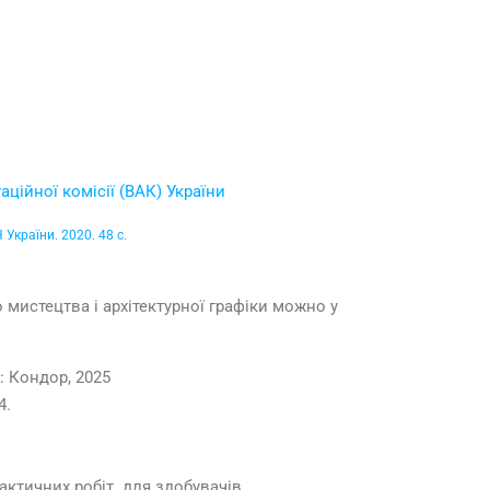
ційної комісії (ВАК) України
України. 2020. 48 с.
истецтва і архітектурної графіки можно у
: Кондор, 2025
4.
актичних робіт для здобувачів