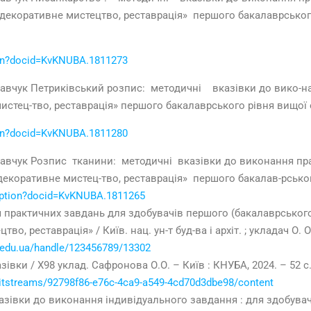
 декоративне мистецтво, реставрація» першого бакалаврського
tion?docid=KvKNUBA.1811273
Кравчук Петриківський розпис: методичні вказівки до вико-на
стец-тво, реставрація» першого бакалаврського рівня вищої ос
tion?docid=KvKNUBA.1811280
 Кравчук Розпис тканини: методичні вказівки до виконання пр
декоративне мистец-тво, реставрація» першого бакалав-рськог
cription?docid=KvKNUBA.1811265
 практичних завдань для здобувачів першого (бакалаврського)
, реставрація» / Київ. нац. ун-т буд-ва і архіт. ; укладач О. О
a.edu.ua/handle/123456789/13302
івки / Х98 уклад. Сафронова О.О. – Київ : КНУБА, 2024. – 52 с
/bitstreams/92798f86-e76c-4ca9-a549-4cd70d3dbe98/content
азівки до виконання індивідуального завдання : для здобувач