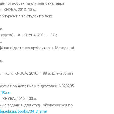
ійної роботи на ступінь бакалавра
: КНУБА, 2013. 18 с.
бітурієнтів та студентів всіх
с.
урсів) – К., КНУБА, 2011 – 32 с.
с.
чна підготовка архітекторів. Методичні
с.
l. – Kyiv: КNUСA, 2010. – 88 p. Електронна
чаються за напрямом підготовки 6.020205
_10.rar
: КНУБА, 2010. 400 с.
ные задания: для студ., обучающихся по
nuba.edu.ua/books/34_3_9.rar