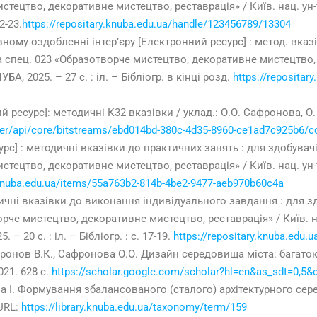
тецтво, декоративне мистецтво, реставрація» / Київ. нац. ун-т 
2-23.
https://repositary.knuba.edu.ua/handle/123456789/13304
ному оздобленні інтер’єру [Електронний ресурс] : метод. вказ
 спец. 023 «Образотворче мистецтво, декоративне мистецтво, рес
А, 2025. – 27 с. : іл. – Бібліогр. в кінці розд.
https://repositar
ресурс]: методичні К32 вказівки / уклад.: О.О. Сафронова, О.
rver/api/core/bitstreams/ebd014bd-380c-4d35-8960-ce1ad7c925b6/c
рс] : методичні вказівки до практичних занять : для здобувачі
ецтво, декоративне мистецтво, реставрація» / Київ. нац. ун-т б
y.knuba.edu.ua/items/55a763b2-814b-4be2-9477-aeb970b60c4a
ичні вказівки до виконання індивідуального завдання : для з
е мистецтво, декоративне мистецтво, реставрація» / Київ. нац. у
– 20 с. : іл. – Бібліогр. : с. 17-19.
https://repositary.knuba.edu
фронов В.К., Сафронова О.О. Дизайн середовища міста: багато
021. 628 с.
https://scholar.google.com/scholar?hl=en&as_sdt=0,5
а І. Формування збалансованого (сталого) архітектурного сере
 URL:
https://library.knuba.edu.ua/taxonomy/term/159