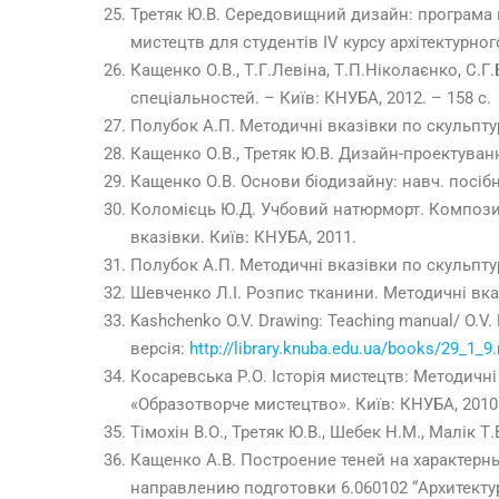
Третяк Ю.В. Середовищний дизайн: програма п
мистецтв для студентів ІV курсу архітектурно
Кащенко О.В., Т.Г.Левіна, Т.П.Ніколаєнко, С.Г
спеціальностей. – Київ: КНУБА, 2012. – 158 с.
Полубок А.П. Методичні вказівки по скульптурі
Кащенко О.В., Третяк Ю.В. Дизайн-проектуванн
Кащенко О.В. Основи біодизайну: навч. посібни
Коломієць Ю.Д. Учбовий натюрморт. Композиц
вказівки. Київ: КНУБА, 2011.
Полубок А.П. Методичні вказівки по скульптурі
Шевченко Л.І. Розпис тканини. Методичні вказ
Kashchenko O.V. Drawing: Teaching manual/ O.V. 
версія:
http://library.knuba.edu.ua/books/29_1_9.
Косаревська Р.О. Історія мистецтв: Методичн
«Образотворче мистецтво». Київ: КНУБА, 2010.
Тімохін В.О., Третяк Ю.В., Шебек Н.М., Малік 
Кащенко А.В. Построение теней на характерн
направлению подготовки 6.060102 “Архитектур