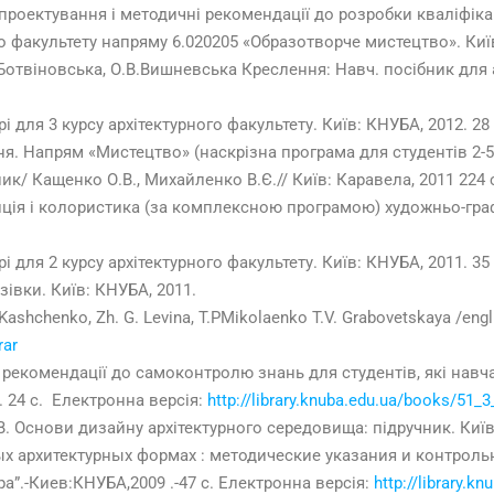
роектування і методичні рекомендації до розробки кваліфікац
го факультету напряму 6.020205 «Образотворче мистецтво». Київ
.Ботвіновська, О.В.Вишневська Креслення: Навч. посібник для а
 для 3 курсу архітектурного факультету. Київ: КНУБА, 2012. 28 
я. Напрям «Мистецтво» (наскрізна програма для студентів 2-5 к
к/ Кащенко О.В., Михайленко В.Є.// Київ: Каравела, 2011 224 
ія і колористика (за комплексною програмою) художньо-графі
 для 2 курсу архітектурного факультету. Київ: КНУБА, 2011. 35 
івки. Київ: КНУБА, 2011.
Kashchenko, Zh. G. Levina, T.PMikolaenko T.V. Grabovetskaya /eng
rar
і рекомендації до самоконтролю знань для студентів, які нав
 24 с. Електронна версія:
http://library.knuba.edu.ua/books/51_3
Т.В. Основи дизайну архітектурного середовища: підручник. Київ
ых архитектурных формах : методические указания и контроль
а”.-Киев:КНУБА,2009 .-47 с. Електронна версія:
http://library.k