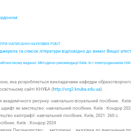
кордоном
ПРИ НАПИСАННІ НАУКОВИХ РОБІТ
 джерела та
список літератури
відповідно до вимог Вищої атеста
рейтинговому виданні. Методичні рекомендації Київ: Ін-т електродинаміки НАН 
ою, яка розробляється викладачами кафедри образотворчого м
 освітньому сайті КНУБА (
http://org2.knuba.edu.ua
).
я академічного рисунку: навчально-візуальний посібник. Київ
шрифт як мистецтво: навчальний посібник. Київ : Кондор 202
цтво каліграфії: навчальний посібник. Київ, 2021. 260 с.
сібник. Київ : Кондор 2024
 Кравчук Писанкарство : методичні вказівки до виконання пр