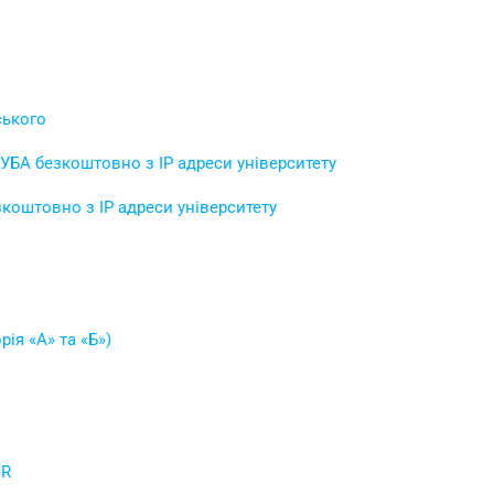
ського
НУБА безкоштовно з IP адреси університету
коштовно з IP адреси університету
ія «А» та «Б»)
JR