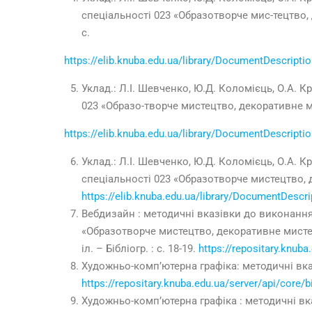
спеціальності 023 «Образотворче мис-тецтво,
с.
https://elib.knuba.edu.ua/library/DocumentDescrip
Уклад.: Л.І. Шевченко, Ю.Д. Коломієць, О.А. 
023 «Образо-творче мистецтво, декоративне ми
https://elib.knuba.edu.ua/library/DocumentDescrip
Уклад.: Л.І. Шевченко, Ю.Д. Коломієць, О.А.
спеціальності 023 «Образотворче мистецтво, 
https://elib.knuba.edu.ua/library/DocumentDes
Вебдизайн : методичні вказівки до виконання
«Образотворче мистецтво, декоративне мистецтво
іл. – Бібліогр. : с. 18-19.
https://repositary.knub
Художньо-комп’ютерна графіка: методичні вказ
https://repositary.knuba.edu.ua/server/api/core
Художньо-комп’ютерна графіка : методичні вк