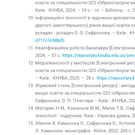
освіти за спеціальністю 023 «Образотворче мис
Київ : КНУБА, 2024. – 24 с. : іл. – Бібліогр. : с. 2
Інформаційні технології в художньо-декоратив
другого (магістерського) рівня вищої освіти за
укладач : укладач О. О. Сафронова. – Київ : КНУБ
d717c7e58bd5
Кваліфікаційна робота бакалавра [Електронний 
2024. – 57 с.
https://repositary.knuba.edu.ua/se
Медіатехнології у мистецтві [Електронний ресу
освіти за спеціальністю 023 «Образотворче мист
– Київ : КНУБА, 2025. – 28 с.
https://repositar
Фірмовий стиль [Електронний ресурс] : метод
вищої освіти за спеціальністю 023 «Образотворч
Сафронова, О. П. Пластара – Київ : КНУБА, 2025. 
Мхітарян Н.М., Ковальов Ю.М., Малік Т.В., Са
технології : підручник. Київ : Наукова думка, 2
Абизов В. Камьонка Л., Сафронова О., Устінов
Л. Камьонки: монографія. Kielce, 2022. 204 с.