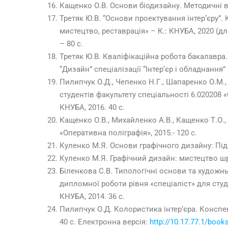
Кащенко О.В. Основи біодизайну. Методичні в
Третяк Ю.В. “Основи проектування інтер‘єру”.
мистецтво, реставрація» – К.: КНУБА, 2020 (д
– 80 с.
Третяк Ю.В. Кваліфікаційна робота бакалавра
“Дизайн” спеціалізації “Інтер‘єр і обладнання” 
Пилипчук О.Д., Чепенко Н.Г., Шапаренко О.М.
студентів факультету спеціальності 6.020208 
КНУБА, 2016. 40 с.
Кащенко О.В., Михайленко А.В., Кащенко Т.О., А
«Оперативна поліграфія», 2015.- 120 с.
Куленко М.Я. Основи графічного дизайну: Підру
Куленко М.Я. Графічний дизайн: мистецтво шри
Біленкова С.В. Типологічні основи та художн
дипломної роботи рівня «спеціаліст» для студ
КНУБА, 2014. 36 с.
Пилипчук О.Д. Колористика інтер’єра. Конспек
40 с. Електронна версія:
http://10.17.77.1/book