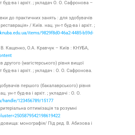
буд-ва і архіт. ; укладач О. О. Сафронова –
івки до практичних занять : для здобувачів
таврація» / Київ. нац. ун-т буд-ва і архіт. ;
y.knuba.edu.ua/items/9829f8d0-46a2-4485-b59d-
 В. Кащенко, О.А. Кравчук – Київ : КНУБА,
ontent
в другого (магістерського) рівня вищої
уд-ва і архіт. ; укладач : О. О. Сафронова.
добувачів першого (бакалаврського) рівня
н-т буд-ва і архіт. ; укладачі : О. О.
.ua/handle/123456789/15177
критеріальна оптимізація та розумні
&cluster=2505879542198619422
довища: монографія/ Під ред. В. Абизова і