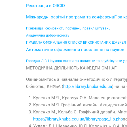
Реєстрація в ORCID
Міжнародні освітні програми та конференції за 
Різновиди і серйозність порушень правил цитувань
Академічна доброчесність
ПРАВИЛА ОФОРМЛЕННЯ СПИСКУ ВИКОРИСТАНИХ ДЖЕРЕЛ 
Автоматичне оформлення посилання на наукові
Городжа Л.В. Наукова стаття: як написати та опублікувати у 
МЕТОДИЧНА ДІЯЛЬНІСТЬ КАФЕДРИ ОМ І АГ
Ознайомитись з навчально-методичною літератур
бібліотеці КНУБА (
http://library.knuba.edu.ua
) чи на
Куленко М.Я., Кравчук О.А. Мала енциклопеді
Куленко М.Я. Графічний дизайн. Акцидентний 
Куленко М., Кельба С. Графічний дизайн. Мисте
https://library.knuba.edu.ua/library/page_lib.php
по
Уклад.: Л.І. Шевченко, Ю.Д. Коломієць, О.А.