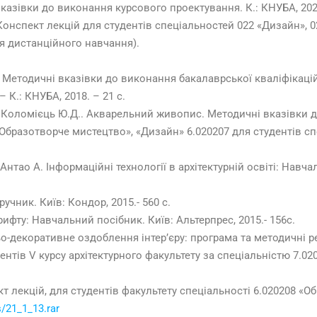
казівки до виконання курсового проектування. К.: КНУБА, 2020
 Конспект лекцій для студентів спеціальностей 022 «Дизайн»,
ля дистанційного навчання).
. Методичні вказівки до виконання бакалаврської кваліфікацій
– К.: КНУБА, 2018. – 21 с.
, Коломієць Ю.Д.. Акварельний живопис. Методичні вказівки 
«Образотворче мистецтво», «Дизайн» 6.020207 для студентів спе
нтао А. Iнформаційні технології в архітектурній освіті: Навчал
чник. Київ: Кондор, 2015.- 560 с.
фту: Навчальний посібник. Київ: Альтерпрес, 2015.- 156с.
ьо-декоративне оздоблення інтер’єру: програма та методичні 
ентів V курсу архітектурного факультету за спеціальністю 7.0
т лекцій, для студентів факультету спеціальності 6.020208 «О
s/21_1_13.rar