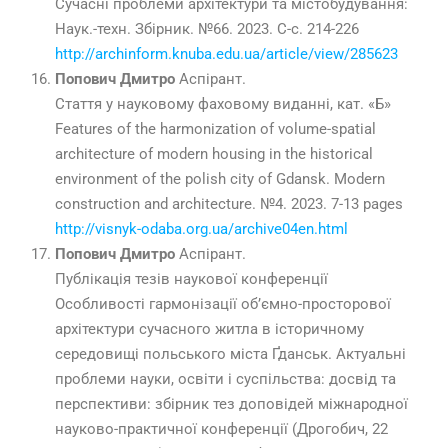
Сучасні проблеми архітектури та містобудування:
Наук.-техн. Збірник. №66. 2023. С-с. 214-226
http://archinform.knuba.edu.ua/article/view/285623
Попович Дмитро
Аспірант.
Стаття у науковому фаховому виданні, кат. «Б»
Features of the harmonization of volume-spatial
architecture of modern housing in the historical
environment of the polish city of Gdansk. Modern
construction and architecture. №4. 2023. 7-13 pages
http://visnyk-odaba.org.ua/archive04en.html
Попович Дмитро
Аспірант.
Публікація тезів наукової конференції
Особливості гармонізації об’ємно-просторової
архітектури сучасного житла в історичному
середовищі польського міста Ґданськ. Актуальні
проблеми науки, освіти і суспільства: досвід та
перспективи: збірник тез доповідей міжнародної
науково-практичної конференції (Дрогобич, 22