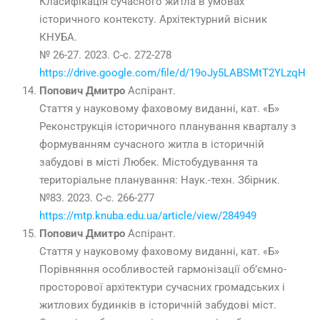
Класифікація сучасного житла в умовах
історичного контексту. Архітектурний вісник
КНУБА.
№ 26-27. 2023. С-с. 272-278
https://drive.google.com/file/d/19oJy5LABSMtT2YLzqH
Попович Дмитро
Аспірант.
Стаття у науковому фаховому виданні, кат. «Б»
Реконструкція історичного планування кварталу з
формуванням сучасного житла в історичній
забудові в місті Любек. Містобудування та
територіальне планування: Наук.-техн. Збірник.
№83. 2023. С-с. 266-277
https://mtp.knuba.edu.ua/article/view/284949
Попович Дмитро
Аспірант.
Стаття у науковому фаховому виданні, кат. «Б»
Порівняння особливостей гармонізації об’ємно-
просторової архітектури сучасних громадських і
житлових будинків в історичній забудові міст.