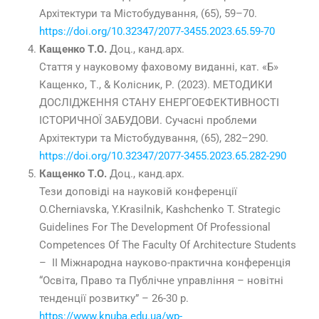
Архітектури та Містобудування, (65), 59–70.
https://doi.org/10.32347/2077-3455.2023.65.59-70
Кащенко Т.О.
Доц., канд.арх.
Стаття у науковому фаховому виданні, кат. «Б»
Кащенко, Т., & Колісник, Р. (2023). МЕТОДИКИ
ДОСЛІДЖЕННЯ СТАНУ ЕНЕРГОЕФЕКТИВНОСТІ
ІСТОРИЧНОЇ ЗАБУДОВИ. Сучасні проблеми
Архітектури та Містобудування, (65), 282–290.
https://doi.org/10.32347/2077-3455.2023.65.282-290
Кащенко Т.О.
Доц., канд.арх.
Тези доповіді на науковій конференції
O.Cherniavska, Y.Krasilnik, Kashchenko T. Strategic
Guidelines For The Development Of Professional
Competences Of The Faculty Of Architecture Students
– II Міжнародна науково-практична конференція
“Освіта, Право та Публічне управління – новітні
тенденції розвитку” – 26-30 p.
https://www.knuba.edu.ua/wp-