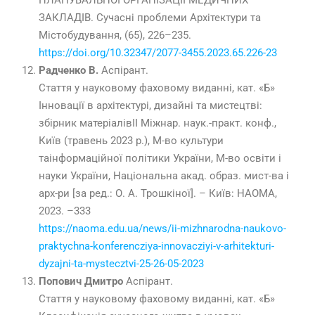
ПЛАНУВАЛЬНОЇ ОРГАНІЗАЦІЇ МЕДИЧНИХ
ЗАКЛАДІВ. Сучасні проблеми Архітектури та
Містобудування, (65), 226–235.
https://doi.org/10.32347/2077-3455.2023.65.226-23
Радченко В.
Аспірант.
Стаття у науковому фаховому виданні, кат. «Б»
Інновації в архітектурі, дизайні та мистецтві:
збірник матеріалівІІ Міжнар. наук.-практ. конф.,
Київ (травень 2023 р.), М-во культури
таінформаційної політики України, М-во освіти і
науки України, Національна акад. образ. мист-ва і
арх-ри [за ред.: О. А. Трошкіної]. – Київ: НАОМА,
2023. –333
https://naoma.edu.ua/news/ii-mizhnarodna-naukovo-
praktychna-konferencziya-innovacziyi-v-arhitekturi-
dyzajni-ta-mystecztvi-25-26-05-2023
Попович Дмитро
Аспірант.
Стаття у науковому фаховому виданні, кат. «Б»