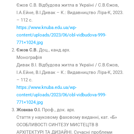
Єжов С.В. Відбудова житла в Україні / С.В.Єжов,
І.А.Ейне, В.І.Дивак – К.: Видавництво Ліра-К, 2023.
– 112 с.
https://www.knuba.edu.ua/wp-
content/uploads/2023/06/obl-vidbudova-999-
771×1024.jpg
Єжов С.В.
Доц., канд.арх.
Монографія
Дивак В.І. Відбудова житла в Україні / С.В.Єжов,
І.А.Ейне, В.І.Дивак – К.: Видавництво Ліра-К, 2023.
– 112 с.
https://www.knuba.edu.ua/wp-
content/uploads/2023/06/obl-vidbudova-999-
771×1024.jpg
Жовква О.І.
Проф., док. арх.
Стаття у науковому фаховому виданні, кат. «Б»
ОСОБЛИВОСТІ СИНТЕЗУ МИСТЕЦТВ В
АРХІТЕКТУРІ ТА ДИЗАЙНІ. Сучасні проблеми