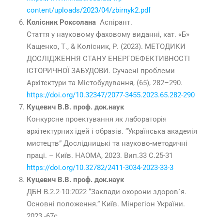
content/uploads/2023/04/zbirnyk2.pdf
Колісник Роксолана
Аспірант.
Стаття у науковому фаховому виданні, кат. «Б»
Кащенко, Т., & Колісник, Р. (2023). МЕТОДИКИ
ДОСЛІДЖЕННЯ СТАНУ ЕНЕРГОЕФЕКТИВНОСТІ
ІСТОРИЧНОЇ ЗАБУДОВИ. Сучасні проблеми
Архітектури та Містобудування, (65), 282–290.
https://doi.org/10.32347/2077-3455.2023.65.282-290
Куцевич В.В. проф. док.наук
Конкурсне проектування як лабораторія
архітектурних ідей і образів. “Українська акадеиія
мистецтв” Дослідницькі та науково-методичні
праці. – Київ. НАОМА, 2023. Вип.33 С.25-31
https://doi.org/10.32782/2411-3034-2023-33-3
Куцевич В.В. проф. док.наук
ДБН В.2.2-10:2022 “Заклади охорони здоров`я.
Основні положення.” Київ. Мінрегіон України.
2023.-67с.