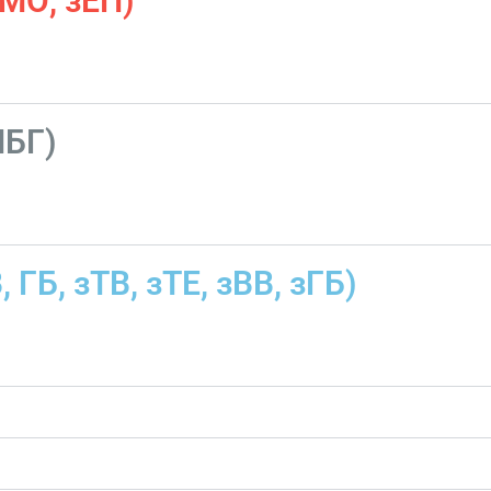
зМО, зЕП)
МБГ)
 ГБ, зТВ, зТЕ, зВВ, зГБ)