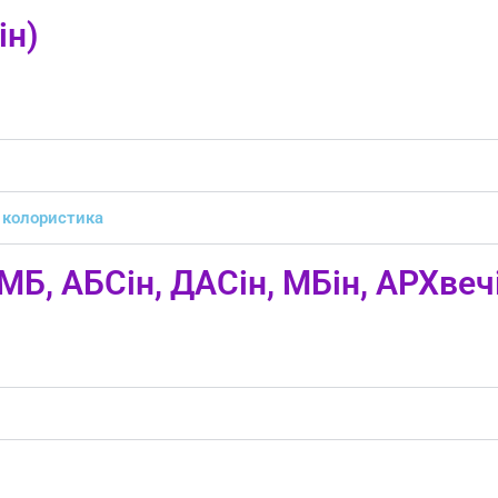
ін)
а колористика
МБ, АБСін, ДАСін, МБін, АРХвеч