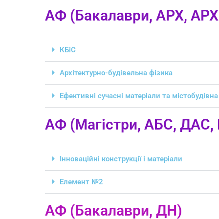
АФ (Бакалаври, АРХ, АРХ
КБіС
Архітектурно-будівельна фізика
Ефективні сучасні матеріали та містобудівн
АФ (Магістри, АБС, ДАС, 
Інноваційні конструкції і матеріали
Елемент №2
АФ (Бакалаври, ДН)