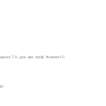
ащенко Т.О., док. арх. проф. Жовква О.І.
.Ю.