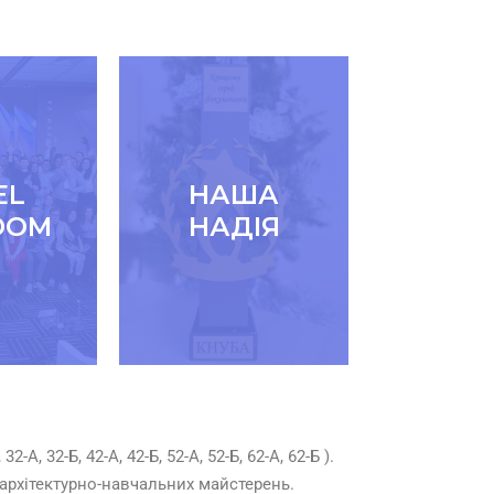
EL
НАША
DOM
НАДІЯ
, 32-Б, 42-А, 42-Б, 52-А, 52-Б, 62-А, 62-Б ).
 архітектурно-навчальних майстерень.