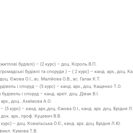
житлові будівлі) – (2 курс) – доц. Король В.П.
громадські будівлі та споруди ) – ( 2 курс) – канд. арх., доц. К
доц. Єжова О.І., ас. Малійова О.В., ас. Галак К.Т.
дівель і споруд – (5 курс) – канд. арх., доц. Кащенко Т.О.
будівель і споруд – канд. архіт. доц. Дівак В.І.
арх., доц.. Ахаїмова А.О.
(5 курс) – канд. арх.,доц. Єжова О.І., канд. арх. доц. Брідня Л
док. арх., проф. Куцевич В.В.
урс) – доц. Ковальська О.Є., канд. арх. доц. Брідня Л.Ю.
 викл. Кумова Т.В.