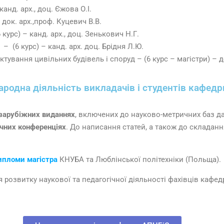
канд. арх., доц. Єжова О.І.
 док. арх.,проф. Куцевич В.В.
курс) – канд. арх., доц. Зенькович Н.Г.
 (6 курс) – канд. арх. доц. Брідня Л.Ю.
тування цивільних будівель і споруд – (6 курс – магістри) – до
родна діяльність викладачів і студентів кафедр
 зарубіжних виданнях
, включених до науково-метричних баз да
чних конференціях
. До написання статей, а також до складанн
дипломи магістра
КНУБА та Люблінської політехніки (Польща).
розвитку наукової та педагогічної діяльності фахівців кафедри