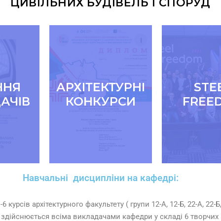
ЦИВІЛЬНИХ БУДІВЕЛЬ І СПОРУД
ННЯ
АРХІТЕКТУРНІ
STE
АЧІВ
КОНКУРСИ
FREE
Навчальні дисципліни на кафедрі:
рсів архітектурного факультету ( групи 12-А, 12-Б, 22-А, 22-Б, 32-А
я здійснюється всіма викладачами кафедри у складі 6 творчих