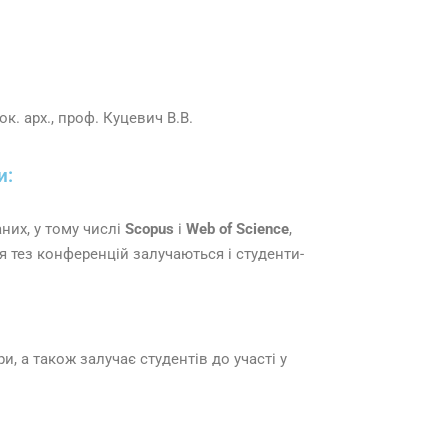
к. арх., проф. Куцевич В.В.
и:
них, у тому числі
Scopus
і
Web of Science
,
я тез конференцій залучаються і студенти-
, а також залучає студентів до участі у