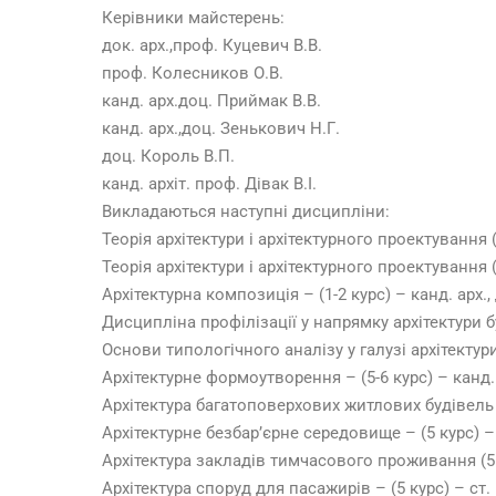
Керівники майстерень:
док. арх.,проф. Куцевич В.В.
проф. Колесников О.В.
канд. арх.доц. Приймак В.В.
канд. арх.,доц. Зенькович Н.Г.
доц. Король В.П.
канд. архіт. проф. Дівак В.І.
Викладаються наступні дисципліни:
Теорія архітектури і архітектурного проектування (
Теорія архітектури і архітектурного проектування (
Архітектурна композиція – (1-2 курс) – канд. арх., 
Дисципліна профілізації у напрямку архітектури бу
Основи типологічного аналізу у галузі архітектури 
Архітектурне формоутворення – (5-6 курс) – канд. 
Архітектура багатоповерхових житлових будівель – 
Архітектурне безбар’єрне середовище – (5 курс) – 
Архітектура закладів тимчасового проживання (5 к
Архітектура споруд для пасажирів – (5 курс) – ст.