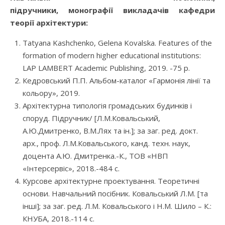
підручники,
монографії
викладач
ів кафедри
теорії архітектури
:
Tatyana Kashchenko, Gelena Kovalska. Features of the
formation of modern higher educational institutions:
LAP LAMBERT Academic Publishing, 2019. -75 p.
Кедровський П.П. Альбом-каталог «Гармонія лінії та
кольору», 2019.
Архітектурна типологія громадських будинків і
споруд. Підручник/ [Л.М.Ковальський,
А.Ю.Дмитренко, В.М.Лях та ін.]; за заг. ред. докт.
арх., проф. Л.М.Ковальського, канд. техн. наук,
доцента А.Ю. Дмитренка.-К., ТОВ «НВП
«Інтерсервіс», 2018.-484 с.
Курсове архітектурне проектування. Теоретичні
основи. Навчальний посібник. Ковальський Л.М. [та
інші]; за заг. ред. Л.М. Ковальського і Н.М. Шило – К.:
КНУБА, 2018.-114 с.