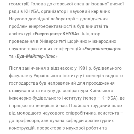
геометрії, Голова докторської спеціалізованої вченої
ради в КНУБА, організатор і науковий керівник
Науково-дослідної лабораторії з дослідження
проблем енергоефективності в будівництві та
архітектурі «
Енергоцентр-КНУБА
». Ініціатор
проведення в Університеті щорічних міжнародних
науково-практичних конференцій «
Енергоінтеграція
»
та «
Буд-Майстер-Клас
».
Після закінчення з відзнакою у 1981 р. будівельного
факультету Українського інституту інженерів водного
господарства був направлений для проходження
стажування та вступу до аспірантури Київського
інженерно-будівельного інституту (тепер – КНУБА), де
і працює по теперішній час. Пройшов трудовий шлях
від молодшого наукового співробітника, асистента –
до професора, завідувача кафедри архітектурних
конструкцій, проректора з наукової роботи та