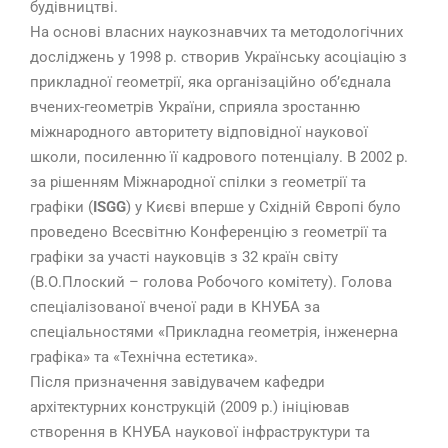
будівництві.
На основі власних наукознавчих та методологічних
досліджень у 1998 р. створив Українську асоціацію з
прикладної геометрії, яка організаційно об’єднала
вчених-геометрів України, сприяла зростанню
міжнародного авторитету відповідної наукової
школи, посиленню її кадрового потенціалу. В 2002 р.
за рішенням Міжнародної спілки з геометрії та
графіки (
ISGG
) у Києві вперше у Східній Європі було
проведено Всесвітню Конференцію з геометрії та
графіки за участі науковців з 32 країн світу
(В.О.Плоский – голова Робочого комітету). Голова
спеціалізованої вченої ради в КНУБА за
спеціальностями «Прикладна геометрія, інженерна
графіка» та «Технічна естетика».
Після призначення завідувачем кафедри
архітектурних конструкцій (2009 р.) ініціював
створення в КНУБА наукової інфраструктури та