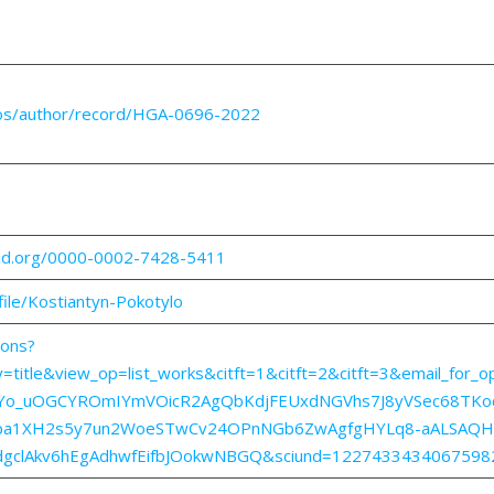
os/author/record/HGA-0696-2022
cid.org/0000-0002-7428-5411
ile/Kostiantyn-Pokotylo
ions?
title&view_op=list_works&citft=1&citft=2&citft=3&email_for
o_uOGCYROmIYmVOicR2AgQbKdjFEUxdNGVhs7J8yVSec68TKoq
a1XH2s5y7un2WoeSTwCv24OPnNGb6ZwAgfgHYLq8-aALSAQHoM
gclAkv6hEgAdhwfEifbJOokwNBGQ&sciund=1227433434067598