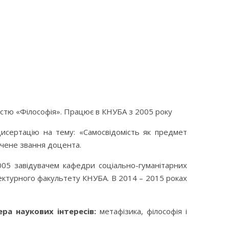
істю «Філософія». Працює в КНУБА з 2005 року
дисертацію на тему: «Самосвідомість як предмет
 вчене звання доцента.
005 завідувачем кафедри соціально-гуманітарних
тектурного факультету КНУБА. В 2014 – 2015 роках
ра наукових інтересів:
метафізика, філософія і