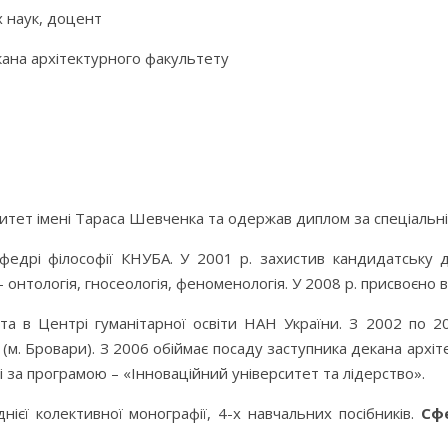
 наук, доцент
кана архітектурного факультету
рситет імені Тараса Шевченка та одержав диплом за спеціальн
кафедрі філософії КНУБА. У 2001 р. захистив кандидатську 
– онтологія, гносеологія, феноменологія. У 2008 р. присвоєно
та в Центрі гуманітарної освіти НАН України. З 2002 по 2
 (м. Бровари). З 2006 обіймає посаду заступника декана архі
 за програмою – «Інноваційний університет та лідерство».
нієї колективної монографії, 4-х навчальних посібників.
Сфе