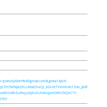
_op=pokotylokm%40gmail.com&gmla=AJsN-
C3tOWNJA29LUMatDIxQI_kGUdTVXmK4n13dx_jkdRKuL9PSx0j7
D3dRrEvl9nyz6JKzSUVWsJjmt0l9V7hQX7Ti-
2501