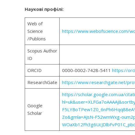
Наукові профілі:
Web of
Science
https://www.webofscience.com/w
/Publons
Scopus Author
ID
ORCID
0000-0002-7428-5411
https://or
ResearchGate
https://www.researchgate.net/prof
https://scholar.google.com.ua/citat
hl=uk&user=XLFGa7oAAAAJ&sortby=
Google
F5LYBoTPew1Z0_6nPh6Hqq88eAY
Scholar
Zo&gmla=AJsN-F52wmWxg-oum2p
WOaXb12Fh3g6UcJDlbFvP01C_pbd