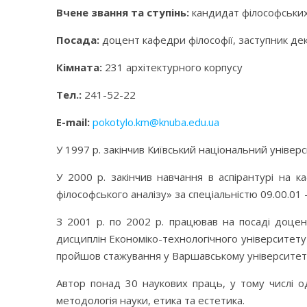
Вчене звання та ступінь:
кандидат філософських
Посада:
доцент кафедри філософії, заступник де
Кімната:
231 архітектурного корпусу
Тел.:
241-52-22
E-mail:
pokotylo.km@knuba.edu.ua
У 1997 р. закінчив Київський національний уніве
У 2000 р. закінчив навчання в аспірантурі на 
філософського аналізу» за спеціальністю 09.00.01 
З 2001 р. по 2002 р. працював на посаді доцен
дисциплін Економіко-технологічного університету
пройшов стажування у Варшавському університеті
Автор понад 30 наукових праць, у тому числі од
методологія науки, етика та естетика.