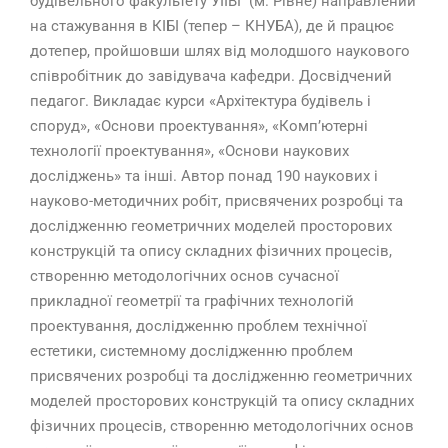
будівельного факультету УІІВГ (м. Рівне) направлений
на стажування в КІБІ (тепер – КНУБА), де й працює
дотепер, пройшовши шлях від молодшого наукового
співробітник до завідувача кафедри. Досвідчений
педагог. Викладає курси «Архітектура будівель і
споруд», «Основи проектування», «Комп’ютерні
технології проектування», «Основи наукових
досліджень» та інші. Автор понад 190 наукових і
науково-методичних робіт, присвячених розробці та
дослідженню геометричних моделей просторових
конструкцій та опису складних фізичних процесів,
створенню методологічних основ сучасної
прикладної геометрії та графічних технологій
проектування, дослідженню проблем технічної
естетики, системному дослідженню проблем
присвячених розробці та дослідженню геометричних
моделей просторових конструкцій та опису складних
фізичних процесів, створенню методологічних основ