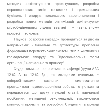
методик архітектурного проектування, розробки
перспективних типів житлових і громадських
будівель і споруд, подальшого вдосконалення і
розробки нових методів оптимізації архітектурно-
містобудівельних рішень взагалі і у навчальному
процесі – зокрема.
Наукові розробки кафедри провадяться за двома
напрямками: «Соціальні та архітектурні проблеми
формування перспективних систем і типів житлових і
громадських споруд” та “Вдосконалення форм
організації навчального процесу”.
Студентами,що навчаються на кафедрі (групи АБС
12-62 А та 12-62 Б) , та молодими вченими, –
співробітниками кафедри систематично
проводиться науково-дослідна робота: готуються та
передаються до друку наукові статті, навчальні
посібники, методичні рекомендації, виконуються
конкурсні проекти та розробки. Студенти та молоді