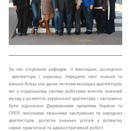
За час існування кафедри її викладачі, досвідчені
архітектори і науковці, передали свої знання та
вміння більш ніж двом тисячам молодих архітекторів,
які у подальшому своїми роботами внесли значний
вклад у розвиток української архітектури і заслужено
були відзначені Державними преміями України та
СРСР, високими званнями заслужених та народних
архітекторів, досягли значних успіхів у розвитку
науки, практичній та адміністративній роботі.