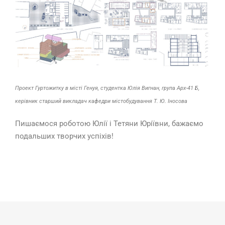
Проект Гуртожитку в місті Генуя, студентка Юлія Вигнан, група Арх-41 Б,
керівник старший викладач кафедри містобудування Т. Ю. Іносова
Пишаємося роботою Юлії і Тетяни Юріївни, бажаємо
подальших творчих успіхів!