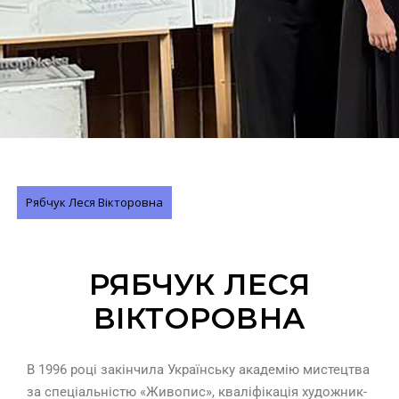
Рябчук Леся Вікторовна
РЯБЧУК ЛЕСЯ
ВІКТОРОВНА
В 1996 році закінчила Українську академію мистецтва
за спеціальністю «Живопис», кваліфікація художник-