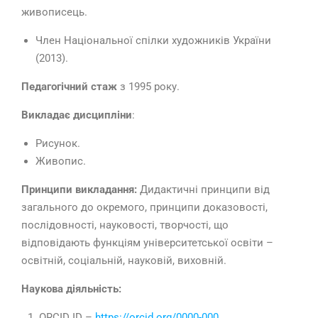
живописець.
Член Національної спілки художників України
(2013).
Педагогічний стаж
з 1995 року.
Викладає дисципліни
:
Рисунок.
Живопис.
Принципи викладання:
Дидактичні принципи від
загального до окремого, принципи доказовості,
послідовності, науковості, творчості, що
відповідають функціям університетської освіти –
освітній, соціальній, науковій, виховній.
Наукова діяльність:
ORCID ID –
https://orcid.org/0000-000