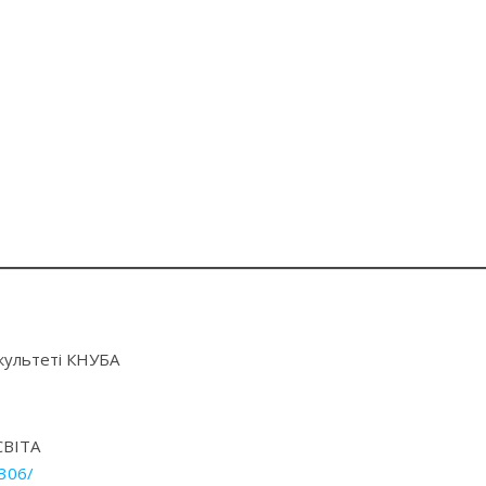
акультеті КНУБА
СВІТА
306/