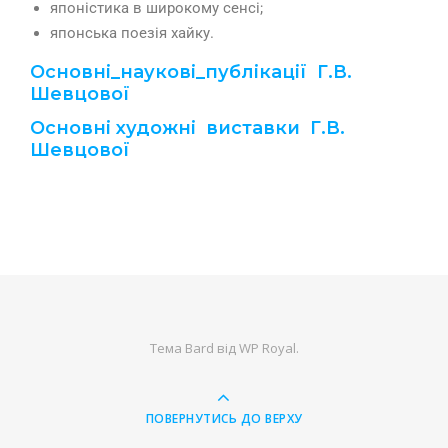
японістика в широкому сенсі;
японська поезія хайку.
Основні_наукові_публікації Г.В.
Шевцової
Основні художні виставки Г.В.
Шевцової
Тема Bard від
WP Royal
.
ПОВЕРНУТИСЬ ДО ВЕРХУ