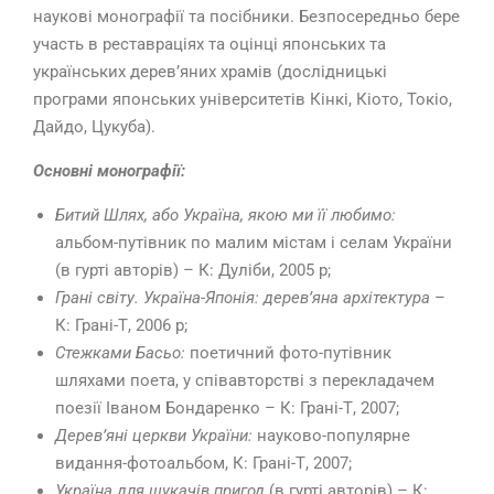
наукові монографії та посібники. Безпосередньо бере
участь в реставраціях та оцінці японських та
українських дерев’яних храмів (дослідницькі
програми японських університетів Кінкі, Кіото, Токіо,
Дайдо, Цукуба).
Основні монографії:
Битий Шлях, або Україна, якою ми її любимо:
альбом-путівник по малим містам і селам України
(в гурті авторів) – К: Дуліби, 2005 р;
Грані світу. Україна-Японія: дерев’яна архітектура
–
К: Грані-Т, 2006 р;
Стежками Басьо:
поетичний фото-путівник
шляхами поета, у співавторстві з перекладачем
поезії Іваном Бондаренко – К: Грані-Т, 2007;
Дерев’яні церкви України:
науково-популярне
видання-фотоальбом, К: Грані-Т, 2007;
Україна для шукачів пригод
(в гурті авторів) – К: