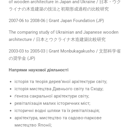
of wooden architecture in Japan and Ukraine / 日本・ウク
ライナの木造建築の技法と初期形成過程の比較研究
2007-06 to 2008-06 | Grant Japan Foundation (JP)
The comparing study of Ukrainian and Japanese wooden
architecture / 日本とウクライナ木造建築比較研究
2003-03 to 2005-03 | Grant Monbukagakusho / 文部科学省
の奨学金 (JP)
Напрями наукової діяльності
історія та теорія дерев’яної архітектури світу;
історія мистецтва Давнього світу та Сходу;
ґенеза сакральної архітектури світу;
ревіталізація малих історичних міст;
історичні водні шляхи та їх ревіталізація;
архітектура, мистецтво та садово-паркове
мистецтво Японії;