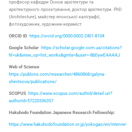
професор кафедри Основ архітектури та
архітектурного проєктування, доктор архітектури. PhD
(Architecture), майстер японської каліграфії,
фотохудожник, художник-кераміст
ORCID ID
https://orcid.org/0000-0002-2401-8104
Google Scholar
https://scholar.google.com.ua/citations?
hl=uk&view_op=list_works&gmla=&user=-8bDywEAAAAJ
Web of Sciense
https://publons.com/researcher/4860868/galyna-
shevtsova/publications/
SCOPUS
https://www.scopus.com/authid/detail.uri?
authorId=57220336357
Hakuhodo Foundation Japanese Research Fellowship:
https://www.hakuhodofoundation.or.jp/yokogao/en/interview/