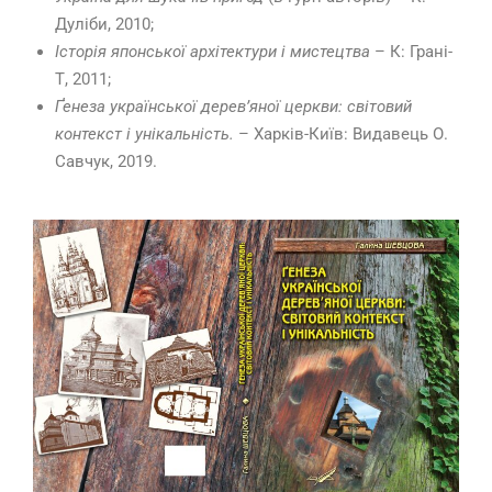
Дуліби, 2010;
Історія японської архітектури і мистецтва
– К: Грані-
Т, 2011;
Ґенеза української дерев’яної церкви: світовий
контекст і унікальність.
– Харків-Київ: Видавець О.
Савчук, 2019.