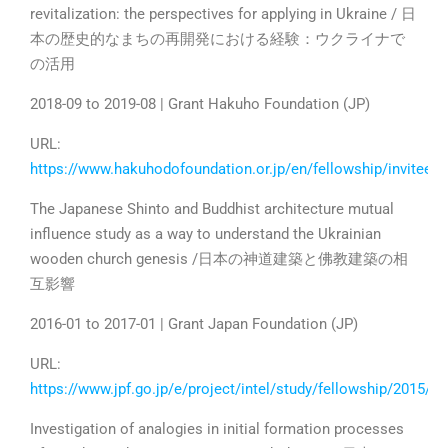
revitalization: the perspectives for applying in Ukraine / 日
本の歴史的なまちの再開発における経験：ウクライナで
の活用
2018-09 to 2019-08 | Grant Hakuho Foundation (JP)
URL:
https://www.hakuhodofoundation.or.jp/en/fellowship/invitees
The Japanese Shinto and Buddhist architecture mutual
influence study as a way to understand the Ukrainian
wooden church genesis /日本の神道建築と佛教建築の相
互影響
2016-01 to 2017-01 | Grant Japan Foundation (JP)
URL:
https://www.jpf.go.jp/e/project/intel/study/fellowship/2015/e
Investigation of analogies in initial formation processes