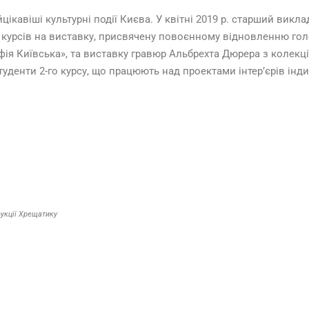
ікавіші культурні події Києва. У квітні 2019 р. старший викл
-го курсів на виставку, присвячену повоєнному відновленню гол
ія Київська», та виставку гравюр Альбрехта Дюрера з колекці
 студенти 2-го курсу, що працюють над проектами інтер’єрів і
трукції Хрещатику