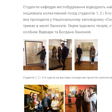
Студенти кафедри містобудування відвідують найц
ініціювала колективний похід студентів 1, 2 і 5
яка проходила у Національному заповіднику «Соф
триває в музеї Ханенків. Окрім художніх творів,
особняк Варвари та Богдана Ханенків.
Студенти 1, 2 і 5-го курсів на виставці конкурсних проектів з реконс