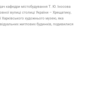
адач кафедри містобудування Т. Ю. Іносова
овної вулиці столиці України – Хрещатику,
ї Харківського художнього музею, яка
ндивідуальних житлових будинків, подивилися