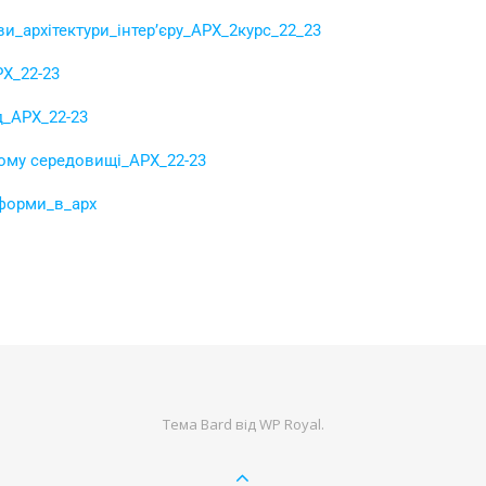
и_архітектури_інтер’єру_АРХ_2курс_22_23
Х_22-23
д_АРХ_22-23
ому середовищі_АРХ_22-23
_форми_в_арх
Тема Bard від
WP Royal
.