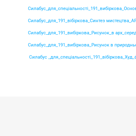
Силабус_для_спеціальності_191_вибіркова
_Основ
Силабус_для_191_вібіркова_Синтез мистецтва_АР
Силабус_для_191_вибіркова_Рисунок_в арх_сере
Силабус_для_191_вибіркова_Рисунок в природнь
Силабус _для_спеціальності_191_вібіркова_Худ