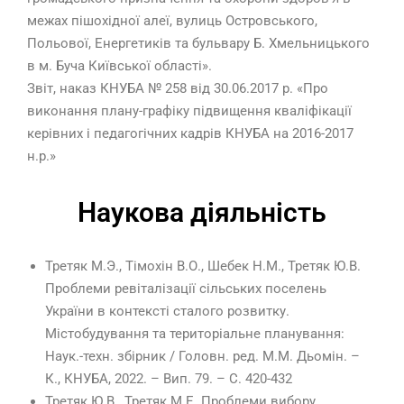
межах пішохідної алеї, вулиць Островського,
Польової, Енергетиків та бульвару Б. Хмельницького
в м. Буча Київської області».
Звіт, наказ КНУБА № 258 від 30.06.2017 р. «Про
виконання плану-графіку підвищення кваліфікації
керівних і педагогічних кадрів КНУБА на 2016-2017
н.р.»
Наукова діяльність
Третяк М.Э., Тімохін В.О., Шебек Н.М., Третяк Ю.В.
Проблеми ревіталізації сільських поселень
України в контексті сталого розвитку.
Містобудування та територіальне планування:
Наук.-техн. збірник / Головн. ред. М.М. Дьомін. –
К., КНУБА, 2022. – Вип. 79. – С. 420-432
Третяк Ю.В., Третяк М.Е. Проблеми вибору