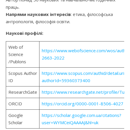
праць.
Напрями наукових інтересів
: етика, філософська
антропологія, філософія освіти.
Наукові профілі:
Web of
https://www.webofscience.com/wos/author
Science
2663-2022
/Publons
Scopus Author
https://www.scopus.com/authid/detail.uri?
ID
authorId=59360373400
ResearchGate
https://www.researchgate.net/profile/Tur
ORCID
https://orcid.org/0000-0001-8506-4027
Google
https://scholar.google.com.ua/citations?
Scholar
user=WYMCeiQAAAAJ&hl=uk