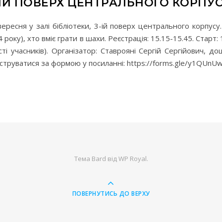
-ІЙ ПОВЕРХ ЦЕНТРАЛЬНОГО КОРПУС
ересня у залі бібліотеки, 3-ій поверх центрального корпусу
року), хто вміє грати в шахи. Реєстрація: 15.15-15.45. Старт:
ості учасників). Організатор: Ставрояні Сергій Сергійович, 
струватися за формою у посиланні: https://forms.gle/y1QUn
Тема Bard від
WP Royal
.
ПОВЕРНУТИСЬ ДО ВЕРХУ