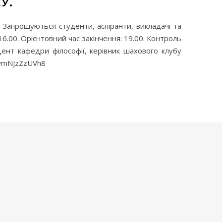
У.
. Запрошуються студенти, аспіранти, викладачі та
 16.00. Орієнтовний час закінчення: 19.00. Контроль
доцент кафедри філософії, керівник шахового клубу
UwmNJzZzUVh8