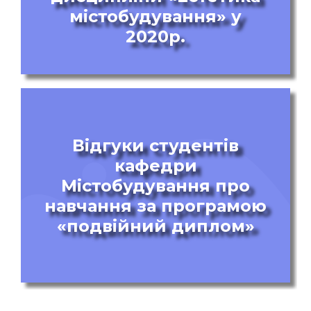
містобудування» у
2020р.
Відгуки студентів
кафедри
Містобудування про
навчання за програмою
«подвійний диплом»