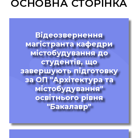
ОСНОВНА СТОРІНКА
Відеозвернення
магістранта кафедри
містобудування до
студентів, що
завершують підготовку
за ОП "Архітектура та
містобудування"
освітнього рівня
"Бакалавр"