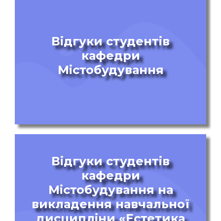
Відгуки студентів
кафедри
Містобудування
Відгуки студентів
кафедри
Містобудування на
викладення навчальної
дисципліни «Естетика