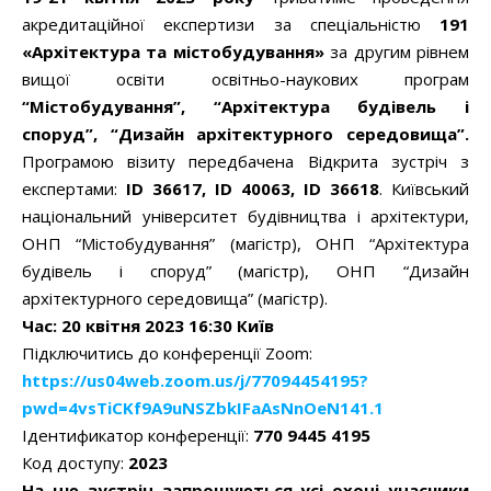
акредитаційної експертизи за спеціальністю
191
«Архітектура та містобудування»
за другим рівнем
вищої освіти освітньо-наукових програм
“Містобудування”, “Архітектура будівель і
споруд”, “Дизайн архітектурного середовища”.
Програмою візиту передбачена Відкрита зустріч з
експертами:
ID 36617, ID 40063, ID 36618
. Київський
національний університет будівництва і архітектури,
ОНП “Містобудування” (магістр), ОНП “Архітектура
будівель і споруд” (магістр), ОНП “Дизайн
архітектурного середовища” (магістр).
Час: 20 квітня 2023 16:30 Київ
Підключитись до конференції Zoom:
https://us04web.zoom.us/j/77094454195?
pwd=4vsTiCKf9A9uNSZbkIFaAsNnOeN141.1
Ідентификатор конференції:
770 9445 4195
Код доступу:
2023
На цю зустріч запрошуються усі охочі учасники