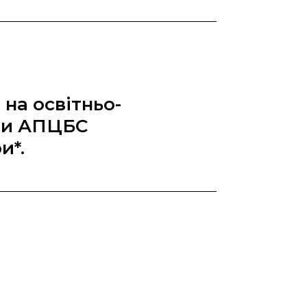
на освітньо-
дри АПЦБС
и*.