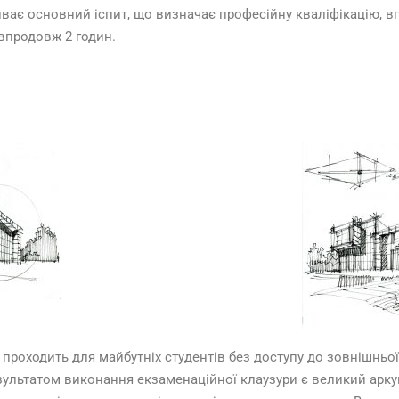
иває основний іспит, що визначає професійну кваліфікацію, в
впродовж 2 годин.
, проходить для майбутніх студентів без доступу до зовнішньо
езультатом виконання екзаменаційної клаузури є великий арку