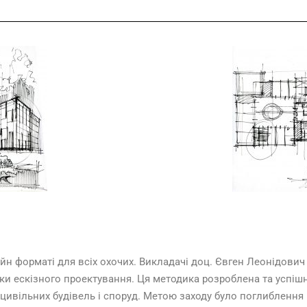
рматі для всіх охочих. Викладачі доц. Євген Леонідович Я
ки ескізного проектування. Ця методика розроблена та успіш
 цивільних будівель і споруд. Метою заходу було поглиблення