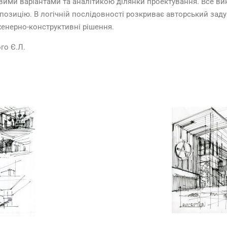
ими варіантами та аналітикою ділянки проектування. Все вико
зицію. В логічній послідовності розкриває авторський задум
женерно-конструктивні рішення.
го Є.Л.