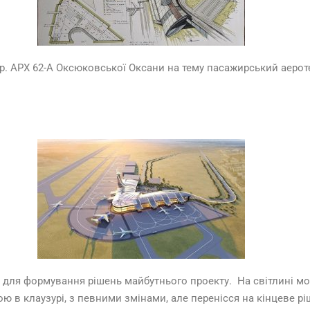
р. АРХ 62-А Оксюковської Оксани на тему пасажирський аероте
ля формування рішень майбутнього проекту. На світлині мож
ю в клаузурі, з певними змінами, але перенісся на кінцеве р