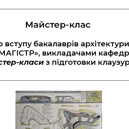
Майстер-клас
вступу бакалаврів архітектури 
 «МАГІСТР», викладачами кафе
стер-класи
з підготовки клаузур