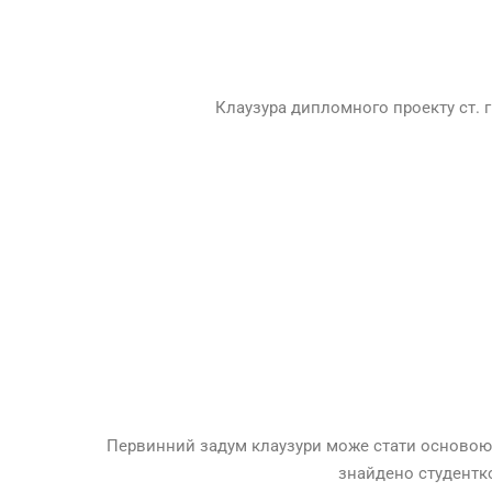
Клаузура дипломного проекту ст. г
Первинний задум клаузури може стати основою д
знайдено студентко