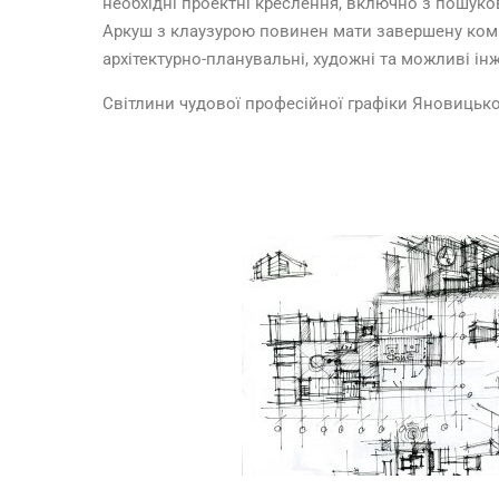
необхідні проектні креслення, включно з пошуков
Аркуш з клаузурою повинен мати завершену компо
архітектурно-планувальні, художні та можливі ін
Світлини чудової професійної графіки Яновицько