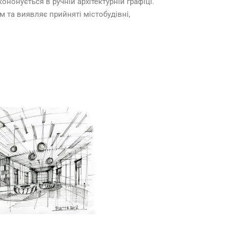
нонується в ручній архітектурній графіці.
 та виявляє прийняті містобудівні,