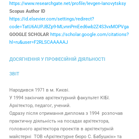
https://www.researchgate.net/profile/Ievgen-Ianovytsksy
Scopus Author ID
https://id.elsevier.com/settings/redirect?
code=TatU6AUPJBZp9-MLvnnPmEed6wb2Z4S3vxMOPVga
GOOGLE SCHOLAR
https://scholar.google.com/citations?
hl=ru&user=F2RLSCAAAAAJ
ДОСЯГНЕННЯ У ПРОФЕСІЙНІЙ ДІЯЛЬНОСТІ
ЗВІТ
Народився 1971 в м. Києві.
У 1994 закінчив архітектурний факультет КІБІ.
Архітектор, педагог, учений.
Одразу після отримання диплома з 1994 розпочав
практичну діяльність на посадах архітектора,
головного архітектора проектів в архітектурній
майстерні ТОВ «Архітектурне бюро С. Бабушкін» та