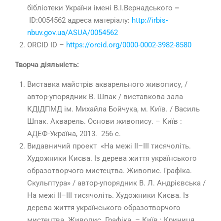
бібліотеки України імені В.І.Вернадського
–
ID:0054562 адреса матеріалу:
http://irbis-
nbuv.gov.ua/ASUA/0054562
ORCID ID –
https://orcid.org/0000-0002-3982-8580
Творча діяльність:
Виставка майстрів акварельного живопису, /
автор-упорядник В. Шпак / виставкова зала
КДІДПМД ім. Михайла Бойчука, м. Київ. / Василь
Шпак. Акварель. Основи живопису. – Київ :
АДЕФ-Україна, 2013. 256 с.
Видавничий проект «На межі II–III тисячоліть.
Художники Києва. Із дерева життя українського
образотворчого мистецтва. Живопис. Графіка.
Скульптура» / автор-упорядник В. Л. Андрієвська /
На межі II–III тисячоліть. Художники Києва. Із
дерева життя українського образотворчого
мистецтва. Живопис. Графіка. – Київ : Криниця,