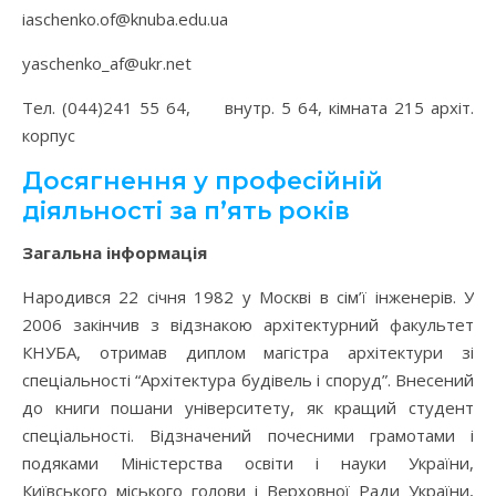
iaschenko.of@knuba.edu.ua
yaschenko_af@ukr.net
Тел. (044)241 55 64, внутр. 5 64, кімната 215 архіт.
корпус
Досягнення у професійній
діяльності за п’ять років
Загальна інформація
Народився 22 січня 1982 у Москві в сім’ї інженерів. У
2006 закінчив з відзнакою архітектурний факультет
КНУБА, отримав диплом магістра архітектури зі
спеціальності “Архітектура будівель і споруд”. Внесений
до книги пошани університету, як кращий студент
спеціальності. Відзначений почесними грамотами і
подяками Міністерства освіти і науки України,
Київського міського голови і Верховної Ради України,