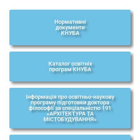
Нормативні
документи
КНУБА
Каталог освітніх
програм КНУБА
Інформація про освітньо-наукову
програму підготовки доктора
філософії за спеціальністю 191
«АРХІТЕКТУРА ТА
МІСТОБУДУВАННЯ»