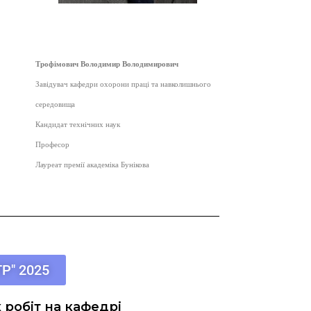
Трофімович Володимир Володимирович
Завідувач кафедри охорони праці та навколишнього
середовища
Кандидат технічних наук
Професор
Лауреат премії академіка Бунікова
Р" 2025
робіт на кафедрі