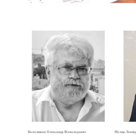
Колєсников Олександр Всеволодович
Муляр Леонід