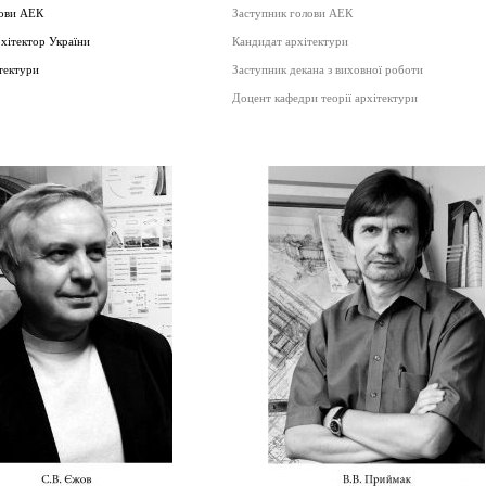
лови АЕК
Заступник голови АЕК
хітектор України
Кандидат архітектури
тектури
Заступник декана з виховної роботи
Доцент кафедри теорії архітектури