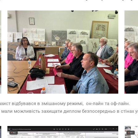
ахист відбувався в змішаному режимі, он-лайн та оф-лайн.
ві мали можливість захищати диплом безпосередньо в стінах у