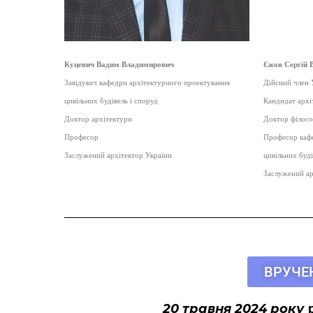
Куцевич Вадим Владимирович
Єжов Сергій 
Завідувач кафедри архітектурного проектування
Дійсний член У
цивільних будівель і споруд
Кандидат архі
Доктор архітектури
Доктор філосо
Професор
Професор кафе
Заслужений архітектор України
цивільних буді
Заслужений ар
ВРУЧЕН
20 травня 2024 року
р