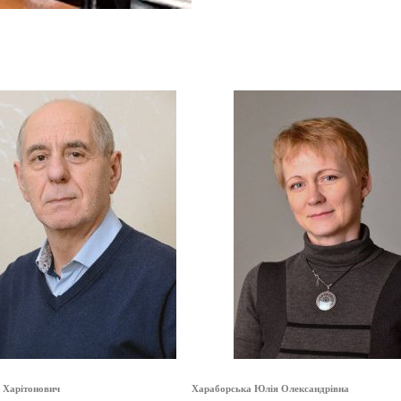
 Харітонович
Хараборська Юлія Олександрівна