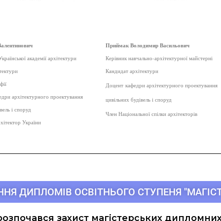
Валентинович
Приймак Володимир Васильович
країнської академії архітектури
Керівник навчально-архітектурної майстерні
тектури
Кандидат архітектури
фії
Доцент кафедри архітектурного проектування
дри архітектурного проектування
цивільних будівель і споруд
вель і споруд
Член Національної спілки архітекторів
хітектор України
НЯ ДИПЛОМІВ ОСВІТНЬОГО СТУПЕНЯ "МАГІСТ
озпочався захист магістерських дипломних 