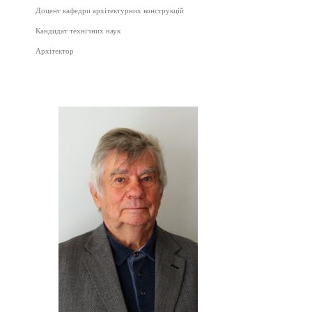
Доцент кафедри архітектурних конструкцій
Кандидат технічних наук
Архітектор