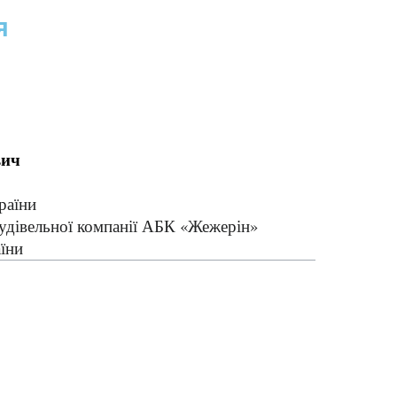
я
вич
раїни
удівельної компанії АБК «Жежерін»
їни