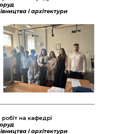
поруд
івництва і архітектури
робіт на кафедрі
поруд
івництва і архітектури