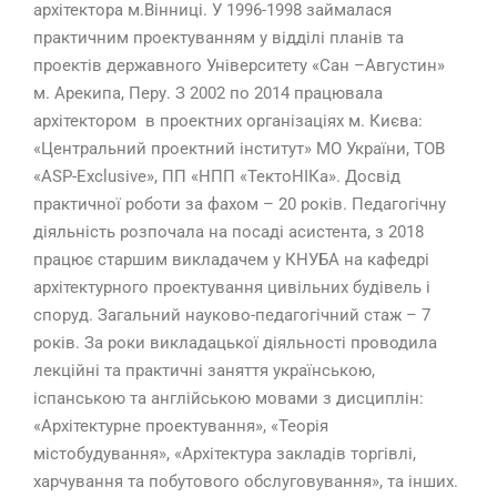
архітектора м.Вінниці. У 1996-1998 займалася
практичним проектуванням у відділі планів та
проектів державного Унiверситету «Сан –Августин»
м. Арекипа, Перу. З 2002 по 2014 працювала
архітектором в проектних організаціях м. Києва:
«Центральний проектний інститут» МО України, ТОВ
«ASP-Exclusive», ПП «НПП «ТектоНІКа». Досвід
практичної роботи за фахом – 20 років. Педагогічну
діяльність розпочала на посаді асистента, з 2018
працює старшим викладачем у КНУБА на кафедрі
архітектурного проектування цивільних будівель і
споруд. Загальний науково-педагогічний стаж – 7
років. За роки викладацької діяльності проводила
лекційні та практичні заняття українською,
іспанською та англійською мовами з дисциплін:
«Архітектурне проектування», «Теорія
містобудування», «Архітектура закладів торгівлі,
харчування та побутового обслуговування», та інших.