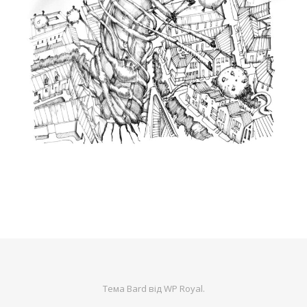
Тема Bard від
WP Royal
.