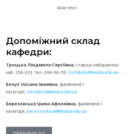
Асистент
Допоміжний склад
кафедри:
Троцька Людмила Сергіївна,
старша лаборантка,
каб. 256 (ІІІ). тел. 244-96-59,
trotska.ls@knuba.edu.ua
Безух Оксана Іванівна
, фахівчиня І
категорії,
bezukh.oi@knuba.edu.ua
Березовська Ірина Афеонівна
, фахівчиня І
категорії,
berezovska.ia@knuba.edu.ua
Натиснути тут