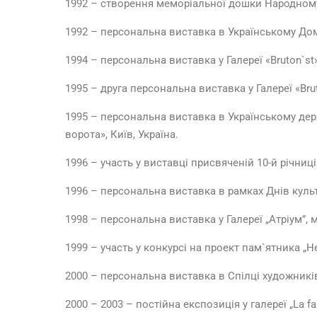
1992 – створення меморіальної дошки Народному
1992 – персональна виставка в Украïнському Домі,
1994 – персональна виставка у Галереї «Bruton`st
1995 – друга персональна виставка у Галереї «Bru
1995 – персональна виставка в Українському держ
ворота», Киïв, Україна.
1996 – участь у виставці присвяченій 10-й рiчницi
1996 – персональна виставка в рамках Днів культ
1998 – персональна виставка у Галереї „Атріум”, м.
1999 – участь у конкурсі на проект пам`ятника „Н
2000 – персональна виставка в Спілці художників 
2000 – 2003 – постійна експозиція у галереї „La fa