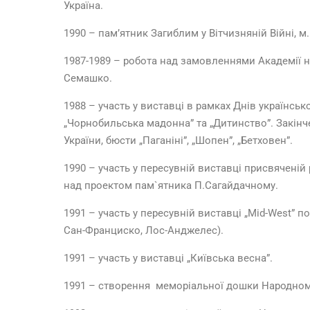
Україна.
1990 – пам’ятник Загиблим у Вітчизняній Війні, м.
1987-1989 – робота над замовленнями Академії на
Семашко.
1988 – участь у виставці в рамках Днів українськ
„Чорнобильська мадонна” та „Дитинство”. Закін
України, бюсти „Паганіні”, „Шопен”, „Бетховен”.
1990 – участь у пересувній виставці присвяченій р
над проектом пам`ятника П.Сагайдачному.
1991 – участь у пересувній виставці „Mid-West” п
Сан-Франциско, Лос-Анджелес).
1991 – участь у виставці „Київська весна”.
1991 – створення меморіальної дошки Народному