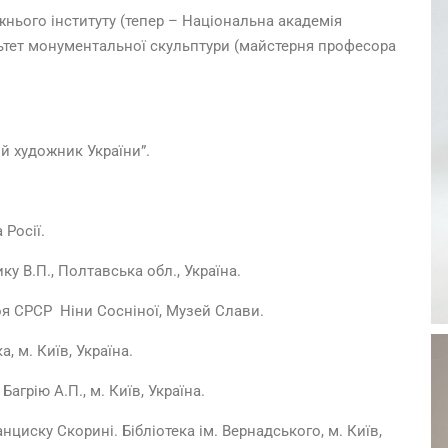
жнього iнституту (тепер – Нацiональна академiя
льтет монументальноï скульптури (майстерня професора
й художник України”.
 Росії.
 В.П., Полтавська обл., Україна.
оя СРСР Ніни Сосніної, Музей Слави.
 м. Київ, Україна.
грію А.П., м. Київ, Україна.
иску Скорині. Бібліотека ім. Вернадського, м. Київ,