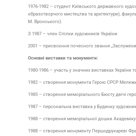
1976-1982 – студент Киïвського державного худо
образотворчого мистецтва та архiтектури), факу
М. Вронського).
З 1987 – член Спiлки художникiв Украïни.
2001 – присвоєння почесного звання „Заслужени
Основні виставки та монументи:
1980-1986 – участь у значних виставках України та
1982 – створення монумента Герою СРСР Мележику
1985 – створення меморіального Бюсту двічі гер
1987 – персональна виставка у Будинку художника,
1988 – створення меморіальної дошки Академіку Ба
1988 – створення монументу Першодрукареві Франц