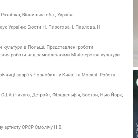
 Рахнівка, Вінницька обл., Україна.
ук України: Бюсти Н. Пирогова, І. Павлова, Н.
ої культури в Польщі. Представлені роботи
чення роботи над замовленнями Міністерства культури
ічниці аварії у Чорнобилі, у Києві та Москві. Робота
о США (Чикаго, Детройт, Філадельфія, Бостон, Нью-Йорк,
 артисту СРСР Смолічу Н.В.