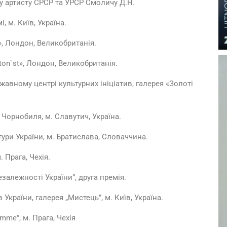
 артисту СРСР та УРСР Смоличу Д.Н.
 м. Киïв, Україна.
», Лондон, Великобританiя.
ton`st», Лондон, Великобританiя.
авному центрі культурних ініціатив, галерея «Золотi
 Чорнобиля, м. Славутич, Україна.
ури України, м. Братислава, Словаччина.
 Прага, Чехія.
езалежності України”, друга премія.
України, галерея „Мистець”, м. Київ, Україна.
mme”, м. Прага, Чехія