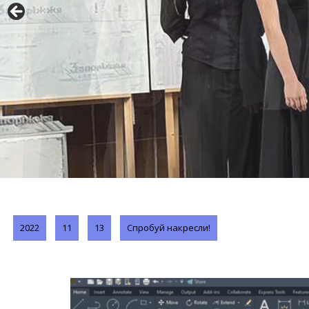
2022
11
13
Спробуй накресли!