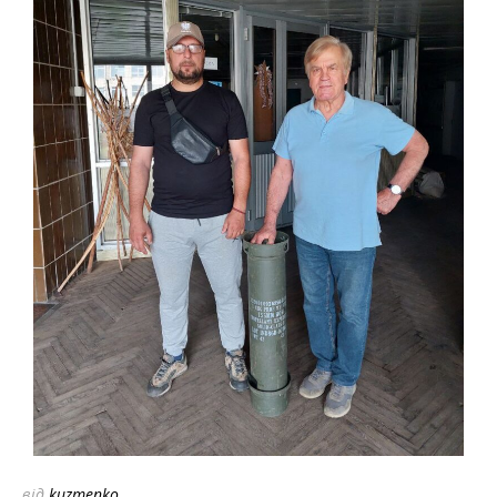
від
kuzmenko