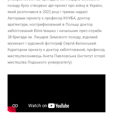
походу було створено арт-проект про війну в Україні,
який розпочався в 2022 році і триває надалі.
Авторами проекту є професор КНУБА, доктор
архітектури, нострифікований в Польщі доктор
хабілітований Юлія Івашко і начальник прес-служби
28 бригади ім. Лицарів Зимового походу, відомий
музикант і художній фотограф Сергій Белінський.
Куратором проекту є доктор хабілітований, професор,
мистецтвознавець Анета Павловська (Інститут історії
мистецтва Лодзького університету).