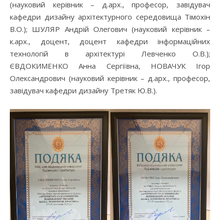
(науковий керівник – д.арх., професор, завідувач
кафедри дизайну архітектурного середовища Тімохін
В.О.); ШУЛЯР Андрій Олегович (науковий керівник –
к.арх., доцент, доцент кафедри інформаційних
технологій в архітектурі Левченко О.В.);
ЄВДОКИМЕНКО Анна Сергіївна, НОВАЧУК Ігор
Олександрович (науковий керівник – д.арх., професор,
завідувач кафедри дизайну Третяк Ю.В.).