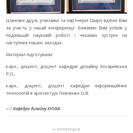
Шановні друзі, учасники та партнери! Щиро вдячні Вам
за участь у нашій конференції. Бажаємо Вам успіхів у
подальшій науковій роботі і чекаємо зустрічі на
наступних наших заходах.
Матеріал підготували:
к.арх., доцент, доцент кафедри дизайну Косаревська
Р.О.,
к.арх., доцент, доцент кафедри інформаційних
технологій в архітектурі Левченко О.В.
від
Кафедра дизайну КНУБА
ПОПЕРЕДНЯ