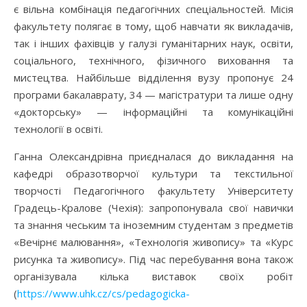
є вільна комбінація педагогічних спеціальностей. Місія
факультету полягає в тому, щоб навчати як викладачів,
так і інших фахівців у галузі гуманітарних наук, освіти,
соціального, технічного, фізичного виховання та
мистецтва. Найбільше відділення вузу пропонує 24
програми бакалаврату, 34 — магістратури та лише одну
«докторську» — інформаційні та комунікаційні
технології в освіті.
Ганна Олександрівна приєдналася до викладання на
кафедрі образотворчої культури та текстильної
творчості Педагогічного факультету Університету
Градець-Кралове (Чехія): запропонувала свої навички
та знання чеським та іноземним студентам з предметів
«Вечірнє малювання», «Технологія живопису» та «Курс
рисунка та живопису». Під час перебування вона також
організувала кілька виставок своїх робіт
(
https://www.uhk.cz/cs/pedagogicka-