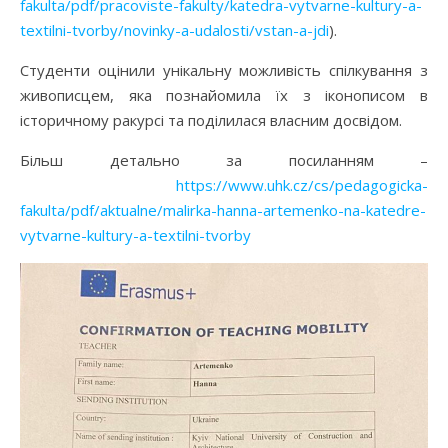
fakulta/pdf/pracoviste-fakulty/katedra-vytvarne-kultury-a-
textilni-tvorby/novinky-a-udalosti/vstan-a-jdi
).
Студенти оцінили унікальну можливість спілкування з
живописцем, яка познайомила їх з іконописом в
історичному ракурсі та поділилася власним досвідом.
Більш детально за посиланням –
https://www.uhk.cz/cs/pedagogicka-
fakulta/pdf/aktualne/malirka-hanna-artemenko-na-katedre-
vytvarne-kultury-a-textilni-tvorby