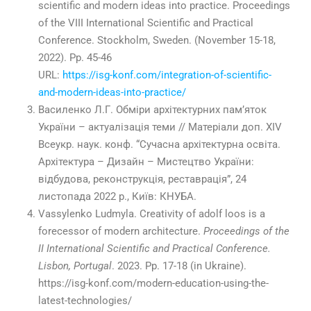
scientific and modern ideas into practice. Proceedings
of the VIII International Scientific and Practical
Conference. Stockholm, Sweden. (November 15-18,
2022). Pp. 45-46
URL:
https://isg-konf.com/integration-of-scientific-
and-modern-ideas-into-practice/
Василенко Л.Г. Обміри архітектурних пам’яток
України – актуалізація теми // Матеріали доп. ХІV
Всеукр. наук. конф. “Сучасна архітектурна освіта.
Архітектура – Дизайн – Мистецтво України:
відбудова, реконструкція, реставрація”, 24
листопада 2022 р., Київ: КНУБА.
Vassylenko Ludmyla. Creativity of adolf loos is a
forecessor of modern architecture.
Proceedings of the
II International Scientific and Practical Conference.
Lisbon, Portugal
. 2023. Pp. 17-18 (in Ukraine).
https://isg-konf.com/modern-education-using-the-
latest-technologies/