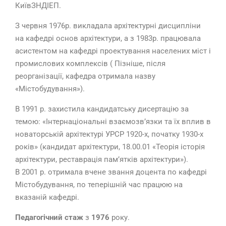
КиївЗНДІЕП.
З червня 1976р. викладала архітектурні дисципліни
на кафедрі основ архітектури, а з 1983р. працювала
асистентом на кафедрі проектування населених міст і
промислових комплексів ( Пізніше, після
реорганізації, кафедра отримала назву
«Містобудування»).
В 1991 р. захистила кандидатську дисертацію за
темою: «Інтернаціональні взаємозв’язки та їх вплив в
новаторській архітектурі УРСР 1920-х, початку 1930-х
років» (кандидат архітектури, 18.00.01 «Теорія історія
архітектури, реставрація пам’ятків архітектури»).
В 2001 р. отримала вчене звання доцента по кафедрі
Містобудування, по теперішній час працюю на
вказаній кафедрі.
Педагогічний стаж
з
1976
року.