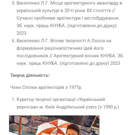
Василенко Л.Г. Місце архітектурного авангарду в
українській культурі в 20-ті роки ХХ століття //
Сучасні проблеми архітектури і містобудування.
Зб. наук. праць КНУБА. (
підготовлено до друку
)
2023
Василенко Л.Г. Вплив творчості А.Лооса на
формування раціоналістичних ідей його
послідовників // Архітектурний вісник КНУБА. Зб.
наук. праць КНУБА. (
підготовлено до друку
) 2023
Творча діяльність:
Член Спілки архітекторів з 1977р.
Куратор творчої організації «Український
вернісаж» м. Київ Андріївський узвіз (з 1990 р.)