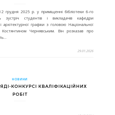
12 грудня 2025 р. у приміщенні бібліотеки 6-го
ь зустріч студентів і викладачів кафедри
і архітектурної графіки з головою Національної
и Костянтином Чернявським. Він розказав про
ять…
29.01.2026
НОВИНИ
ГЛЯДІ-КОНКУРСІ КВАЛІФІКАЦІЙНИХ
РОБІТ