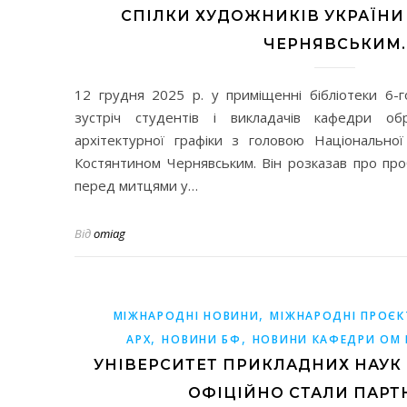
СПІЛКИ ХУДОЖНИКІВ УКРАЇН
ЧЕРНЯВСЬКИМ.
12 грудня 2025 р. у приміщенні бібліотеки 6-
зустріч студентів і викладачів кафедри об
архітектурної графіки з головою Національної
Костянтином Чернявським. Він розказав про про
перед митцями у…
Від
omiag
,
МІЖНАРОДНІ НОВИНИ
МІЖНАРОДНІ ПРОЄК
,
,
АРХ
НОВИНИ БФ
НОВИНИ КАФЕДРИ ОМ І
УНІВЕРСИТЕТ ПРИКЛАДНИХ НАУК
ОФІЦІЙНО СТАЛИ ПАРТ