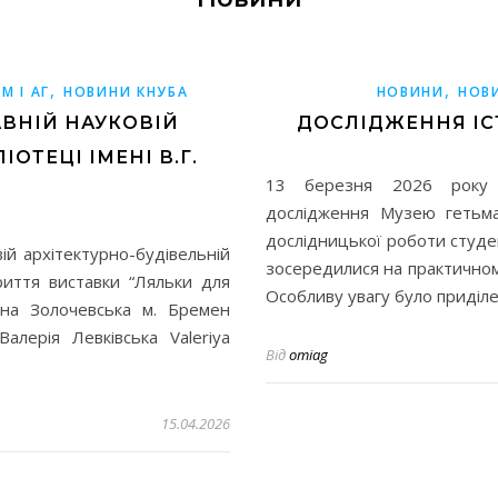
,
,
М І АГ
НОВИНИ КНУБА
НОВИНИ
НОВ
АВНІЙ НАУКОВІЙ
ДОСЛІДЖЕННЯ ІС
ОТЕЦІ ІМЕНІ В.Г.
13 березня 2026 року 
дослідження Музею гетьма
дослідницької роботи студе
ій архітектурно-будівельній
зосередилися на практичному
криття виставки “Ляльки для
Особливу увагу було приділ
яна Золочевська м. Бремен
алерія Левківська Valeriya
Від
omiag
15.04.2026