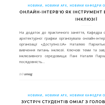
,
,
НОВИНИ
НОВИНИ АРХ
НОВИНИ КАФЕДРИ О
ОНЛАЙН-ІНТЕРВ’Ю ЯК ІНСТРУМЕНТ
ІНКЛЮЗІЇ
На додаток до практичного заняття, Кафедра о
архітектурної графіки організувала онлайн-інт
організації «Доступно.UA» Наталією Пархит
вивчення питань інклюзії. Ключові теми та за
інклюзивного середовища: Пані Наталія Парх
послідовність…
Від
omiag
,
,
НОВИНИ
НОВИНИ АРХ
НОВИНИ КАФЕДРИ О
ЗУСТРІЧ СТУДЕНТІВ ОМІАГ З ГОЛ