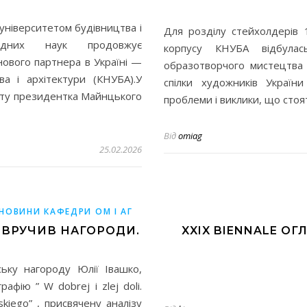
університетом будівництва і
Для розділу стейхолдерів 
ладних наук продовжує
корпусу КНУБА відбулас
ового партнера в Україні —
образотворчого мистецтва 
ва і архітектури (КНУБА).У
спілки художників Україн
тету президентка Майнцького
проблеми і виклики, що сто
Від
omiag
25.02.2026
НОВИНИ КАФЕДРИ ОМ І АГ
 ВРУЧИВ НАГОРОДИ.
XXIX BIENNALE О
ьку нагороду Юлії Івашко,
афію ” W dobrej i zlej doli.
inskiego” , присвячену аналізу