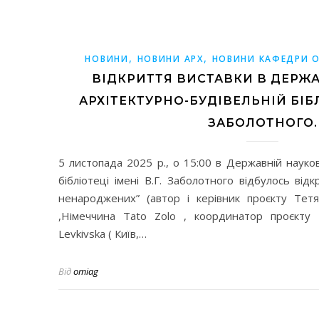
,
,
НОВИНИ
НОВИНИ АРХ
НОВИНИ КАФЕДРИ О
ВІДКРИТТЯ ВИСТАВКИ В ДЕРЖ
АРХІТЕКТУРНО-БУДІВЕЛЬНІЙ БІБЛІ
ЗАБОЛОТНОГО.
5 листопада 2025 р., о 15:00 в Державній науков
бібліотеці імені В.Г. Заболотного відбулось від
ненароджених” (автор і керівник проєкту Тет
,Німеччина Tato Zolo , координатор проєкту В
Levkivska ( Київ,…
Від
omiag