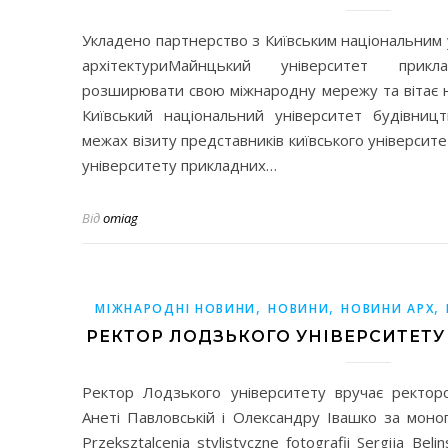
Укладено партнерство з Київським національним 
архітектуриМайнцький університет прик
розширювати свою міжнародну мережу та вітає н
Київський національний університет будівницт
межах візиту представників київського універси
університету прикладних…
Від
omiag
,
,
,
МІЖНАРОДНІ НОВИНИ
НОВИНИ
НОВИНИ АРХ
РЕКТОР ЛОДЗЬКОГО УНІВЕРСИТЕТУ
Ректор Лодзького університету вручає ректорс
Анеті Павловській і Олександру Івашко за моногр
Przeksztalcenia stylistyczne fotografii Sergija Bel