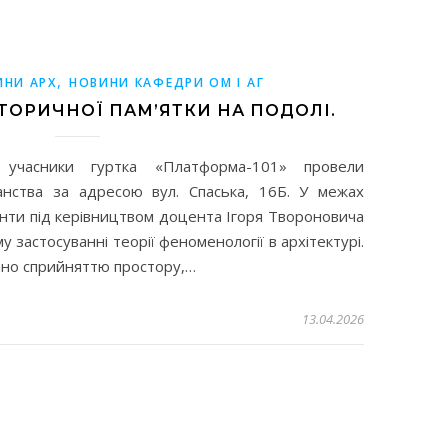
,
ИНИ АРХ
НОВИНИ КАФЕДРИ ОМ І АГ
ТОРИЧНОЇ ПАМ’ЯТКИ НА ПОДОЛІ.
учасники гуртка «Платформа-101» провели
нства за адресою вул. Спаська, 16Б. У межах
нти під керівництвом доцента Ігоря Твороновича
 застосуванні теорії феноменології в архітектурі.
ено сприйняттю простору,…
13.04.2026