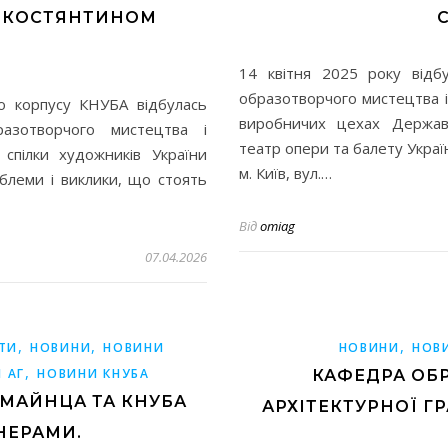
И КОСТЯНТИНОМ
14 квітня 2025 року відбу
образотворчого мистецтва і
го корпусу КНУБА відбулась
виробничих цехах Державн
разотворчого мистецтва і
театр опери та балету Украї
 спілки художників України
м. Київ, вул.…
блеми і виклики, що стоять
Від
omiag
07.04.2026
,
,
,
ТИ
НОВИНИ
НОВИНИ
НОВИНИ
НОВ
,
 АГ
НОВИНИ КНУБА
КАФЕДРА ОБ
 МАЙНЦА ТА КНУБА
АРХІТЕКТУРНОЇ Г
НЕРАМИ.