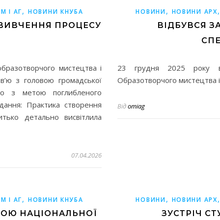
,
,
М І АГ
НОВИНИ КНУБА
НОВИНИ
НОВИНИ АРХ
 ВИВЧЕННЯ ПРОЦЕСУ
ВІДБУВСЯ З
СПЕ
бразотворчого мистецтва і
23 грудня 2025 року ві
ерв’ю з головою громадської
Образотворчого мистецтва і 
ько з метою поглибленого
вдання: Практика створення
Від
omiag
итько детально висвітлила
07.04.2026
,
,
М І АГ
НОВИНИ КНУБА
НОВИНИ
НОВИНИ АРХ
ОВОЮ НАЦІОНАЛЬНОЇ
ЗУСТРІЧ СТ