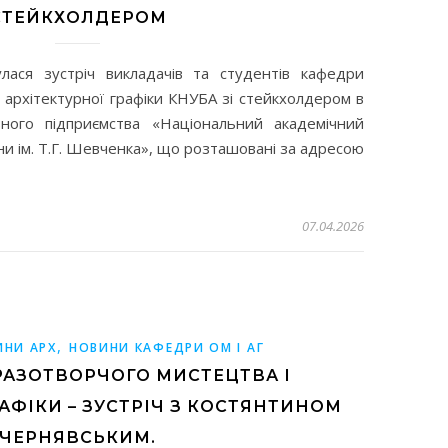
СТЕЙКХОЛДЕРОМ
лася зустріч викладачів та студентів кафедри
 архітектурної графіки КНУБА зі стейкхолдером в
ого підприємства «Національний академічний
ни ім. Т.Г. Шевченка», що розташовані за адресою
07.04.2026
,
ИНИ АРХ
НОВИНИ КАФЕДРИ ОМ І АГ
РАЗОТВОРЧОГО МИСТЕЦТВА І
РАФІКИ – ЗУСТРІЧ З КОСТЯНТИНОМ
ЧЕРНЯВСЬКИМ.