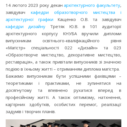
14 лютого 2023 року декан
архітектурного факультету
,
завідувач
кафедри образотворчого мистецтва і
архітектурної графіки
Кащенко О.В. та завідувач
кафедри дизайну
Третяк Ю.В. в 101 аудиторії
архітектурного корпусу КНУБА вручили дипломи
випускникам освітнього-кваліфікаційного рівня
«Магістр» спеціальності 022 «Дизайн» та 023
«Образотворче мистецтво, декоративне мистецтво,
реставрація», а також привітали випускників зі значною
подією в їхньому житті – отриманням диплома магістра.
Бажаємо випускникам бути успішними фахівцями –
теоретиками і практиками, не зупинятися на
досягнутому та впевнено рухатися вперед в
професійному житті. А також оптимізму, натхнення,
кар’єрних здобутків, особистих перемог, реалізації
задумів і творчих планів.