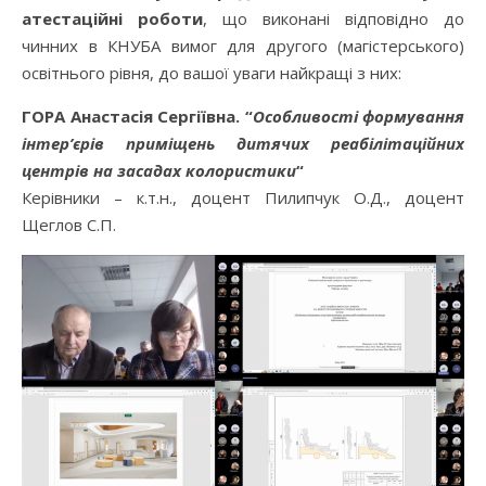
атестаційні роботи
, що виконані відповідно до
чинних в КНУБА вимог для другого (магістерського)
освітнього рівня, до вашої уваги найкращі з них:
ГОРА Анастасія Сергіївна. “
Особливості формування
інтер’єрів приміщень дитячих реабілітаційних
центрів на засадах колористики
“
Керівники – к.т.н., доцент Пилипчук О.Д., доцент
Щеглов С.П.