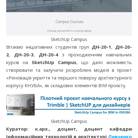
SketchUp Campus
Вітаємо ініціативних студентів груп
ДН-20-1
,
ДН-20-
2
,
ДН-20-3
,
ДН-20-4
з проходженням навчальних
курсів на
SketchUp Campus
, що дало можливість
створювати та залучати розроблені моделі в проєкт
«Реновація укриття та першого поверху архітектурного
корпусу КНУБА», як складових елементів ВІМ проєкту.
SketchUp Campus
К
уратор: к.арх., доцент, доцент кафедри
Інформаційних технологій в архітектурі
Левченко