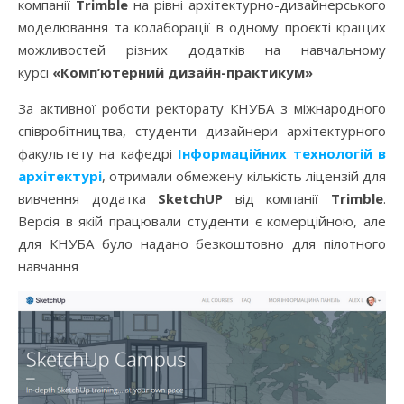
компанії
Trimble
на рівні архітектурно-дизайнерського
моделювання та колаборації в одному проєкті кращих
можливостей різних додатків на навчальному
курсі
«Комп’ютерний дизайн-практикум»
За активної роботи ректорату КНУБА з міжнародного
співробітництва, студенти дизайнери архітектурного
факультету на кафедрі
Інформаційних технологій в
архітектурі
, отримали обмежену кількість ліцензій для
вивчення додатка
SketchUP
від компанії
Trimble
.
Версія в якій працювали студенти є комерційною, але
для КНУБА було надано безкоштовно для пілотного
навчання