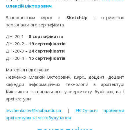
Олексій Вікторович
Завершенням курсу з
SketchUp
є отримання
персонального сертифіката.
ДН-20-1 –
8 сертифікатів
ДН-20-2 –
19 сертифікатів
ДН-20-3 –
24 сер
тифікати
ДН-20-4 –
15 сертифікатів
Матеріал підготував:
Левченко Олексій Вікторович, к.арх., доцент, доцент
кафедри інформаційних технологій в архітектурі
Київського національного університету будівництва і
архітектури
levchenko.ov@knuba.edu.ua
|
FB-Сучасні проблеми
архітектури та містобудування