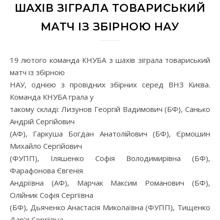
ШАХІВ ЗІГРАЛА ТОВАРИСЬКИЙ
МАТЧ ІЗ ЗБІРНОЮ НАУ
19 лютого команда КНУБА з шахів зіграла товариський
матч із збірною
НАУ, однією з провідних збірних серед ВНЗ Києва.
Команда КНУБА грала у
такому складі: Лизунов Георгій Вадимович (БФ), Санько
Андрій Сергійович
(АФ), Гаркуша Богдан Анатолійович (БФ), Єрмошин
Михайло Сергійович
(ФУПП), Іляшенко Софія Володимирівна (БФ),
Фарафонова Євгенія
Андріївна (АФ), Марчак Максим Романович (БФ),
Олійник Софія Сергіївна
(БФ), Дьяченко Анастасія Миколаївна (ФУПП), Тищенко
Дар’я Сергіївна