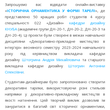
Запрошуємо вас відвідати онлайн-виставку
«
ІСТОРИЧНА ОРНАМЕНТИКА У ФОРМІ ТАРЕЛІ
», де
представлено 50 кращих робіт студентів 4 курсу
спеціальності 022 «Дизайн»
кафедри дизайну
КНУБА
(академічні групи ДН-20-1, ДН-20-2, ДН-20-3 та
ДН-20-4). Ці проєкти були створені в межах навчальної
дисципліни «Декоративно-прикладне мистецтво в
інтер’єрі» весняного семестру 2023-2024 навчального
року під керівництвом викладача кафедри
дизайну
Штогрина Андрія Михайловича
та старшого
викладача кафедри дизайну
Штогрин Антоніни
Олексіївни
.
Студентам-дизайнерам було запропоновано створити
декоративні тарілки, використовуючи різні стильові
напрямки у декоративно-прикладному мистецтві в
якості натхнення. Цей творчий виклик дозволив їм
зануритися в багатий світ історичної орнаментики,