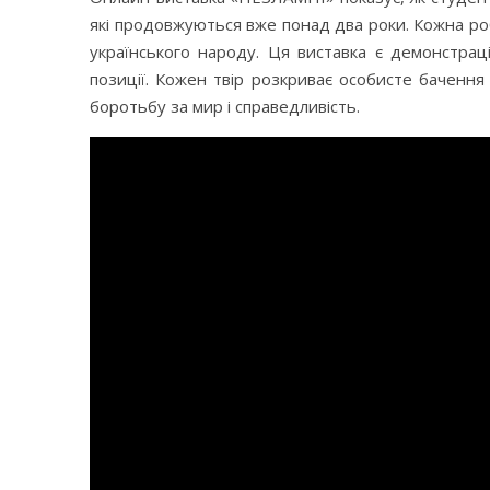
які продовжуються вже понад два роки. Кожна роб
українського народу. Ця виставка є демонстраці
позиції. Кожен твір розкриває особисте бачення 
боротьбу за мир і справедливість.