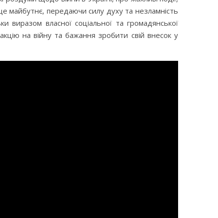
аще майбутнє, передаючи силу духу та незламність
ьки виразом власної соціальної та громадянської
еакцію на війну та бажання зробити свій внесок у