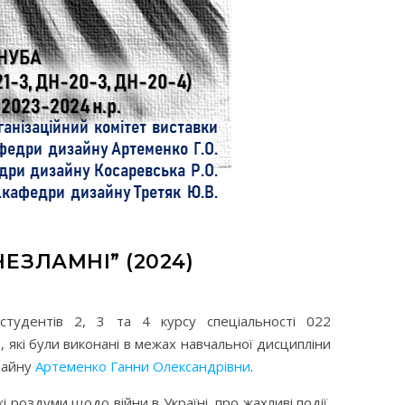
ЗЛАМНІ” (2024)
студентів 2, 3 та 4 курсу спеціальності 022
 які були виконані в межах навчальної дисципліни
зайну
Артеменко Ганни Олександрівни
.
 роздуми щодо війни в Україні, про жахливі події,