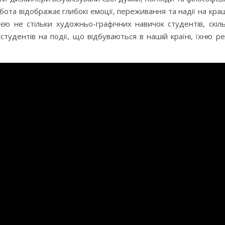
ота відображає глибокі емоції, переживання та надії на кр
єю не стільки художньо-графічних навичок студентів, скіл
студентів на події, що відбуваються в нашій країні, їхню р