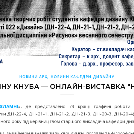
,
НОВИНИ АРХ
НОВИНИ КАФЕДРИ ДИЗАЙНУ
НУ КНУБА — ОНЛАЙН-ВИСТАВКА “НЕ
ЕЗЛАМНІ
», де представлено 73 кращі графічні роботи 
упи ДН-22-4, ДН-21-1, ДН-21-2, ДН-21-3, ДН-20-3, ДН-20-4),
ьного року під керівництвом старшого викладача кафедри ди
дизайнери візуалізували свої думки, погляди та філософські