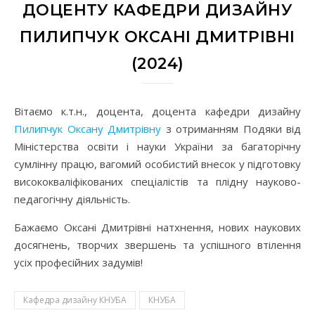
ДОЦЕНТУ КАФЕДРИ ДИЗАЙНУ
ПИЛИПЧУК ОКСАНІ ДМИТРІВНІ
(2024)
Вітаємо к.т.н., доцента, доцента кафедри дизайну
Пилипчук Оксану Дмитрівну
з отриманням Подяки від
Міністерства освіти і науки України за багаторічну
сумлінну працю, вагомий особистий внесок у підготовку
висококваліфікованих спеціалістів та плідну науково-
педагогічну діяльність.
Бажаємо Оксані Дмитрівні натхнення, нових наукових
досягнень, творчих звершень та успішного втілення
усіх професійних задумів!
Кафедра дизайну КНУБА
КНУБА