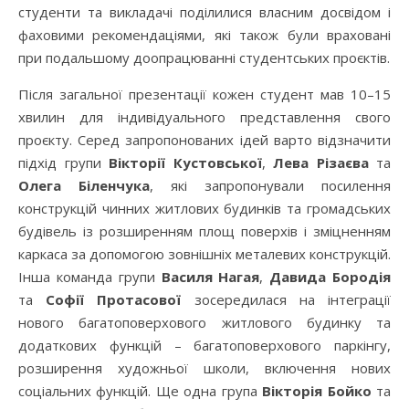
студенти та викладачі поділилися власним досвідом і
фаховими рекомендаціями, які також були враховані
при подальшому доопрацюванні студентських проєктів.
Після загальної презентації кожен студент мав 10–15
хвилин для індивідуального представлення свого
проєкту. Серед запропонованих ідей варто відзначити
підхід групи
Вікторії Кустовської
,
Лева Різаєва
та
Олега Біленчука
, які запропонували посилення
конструкцій чинних житлових будинків та громадських
будівель із розширенням площ поверхів і зміцненням
каркаса за допомогою зовнішніх металевих конструкцій.
Інша команда групи
Василя Нагая
,
Давида Бородія
та
Софії Протасової
зосередилася на інтеграції
нового багатоповерхового житлового будинку та
додаткових функцій – багатоповерхового паркінгу,
розширення художньої школи, включення нових
соціальних функцій. Ще одна група
Вікторія Бойко
та