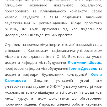
глибшому розумінню локального соціального,
просторового та планувального контексту. Своєю
чергою, студенти з США поділилися власними
зауваженнями й рекомендаціями щодо проєктних
рішень, які були враховані під час подальшого
доопрацювання студентських проєктів.
Окремим напрямом міжуніверситетської взаємодії стала
співпраця з Харківським національним університетом
міського господарства імені О. М. Бекетова за участі
доцента кафедри містобудування
Людмили Швець
,
професора кафедри містобудування
Ірини Древаль
та
доцента кафедри будівельних конструкцій
Олега
Калмикова
. Завдяки укладеній угоді між
університетами студенти ХНУМГ у цьому семестрі мали
можливість вільно відвідувати всі основні та додаткові
лекції курсу, а також долучатися до обговорення
проєктних рішень. У процесі спільної роботи харківські