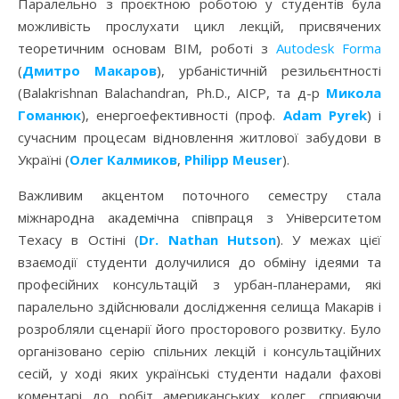
Паралельно з проєктною роботою у студентів була
можливість прослухати цикл лекцій, присвячених
теоретичним основам BIM, роботі з
Autodesk Forma
(
Дмитро Макаров
), урбаністичній резильєнтності
(Balakrishnan Balachandran, Ph.D., AICP, та д-р
Микола
Гоманюк
), енергоефективності (проф.
Adam Pyrek
) і
сучасним процесам відновлення житлової забудови в
Україні (
Олег Калмиков
,
Philipp Meuser
).
Важливим акцентом поточного семестру стала
міжнародна академічна співпраця з Університетом
Техасу в Остіні (
Dr. Nathan Hutson
). У межах цієї
взаємодії студенти долучилися до обміну ідеями та
професійних консультацій з урбан-планерами, які
паралельно здійснювали дослідження селища Макарів і
розробляли сценарії його просторового розвитку. Було
організовано серію спільних лекцій і консультаційних
сесій, у ході яких українські студенти надали фахові
коментарі до робіт американських колег, сприяючи