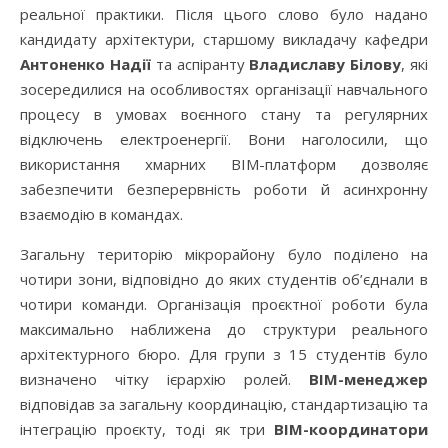
реальної практики. Після цього слово було надано
кандидату архітектури, старшому викладачу кафедри
Антоненко Надії
та аспіранту
Владиславу Білову
, які
зосередилися на особливостях організації навчального
процесу в умовах воєнного стану та регулярних
відключень електроенергії. Вони наголосили, що
використання хмарних BIM-платформ дозволяє
забезпечити безперервність роботи й асинхронну
взаємодію в командах.
Загальну територію мікрорайону було поділено на
чотири зони, відповідно до яких студентів об’єднали в
чотири команди. Організація проєктної роботи була
максимально наближена до структури реального
архітектурного бюро. Для групи з 15 студентів було
визначено чітку ієрархію ролей.
BIM-менеджер
відповідав за загальну координацію, стандартизацію та
інтеграцію проєкту, тоді як три
BIM-координатори