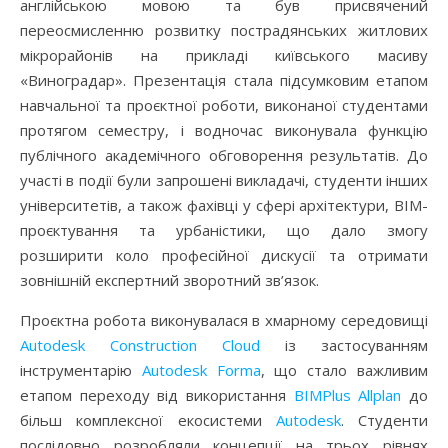
англійською мовою та був присвячений
переосмисленню розвитку пострадянських житлових
мікрорайонів на прикладі київського масиву
«Виноградар». Презентація стала підсумковим етапом
навчальної та проєктної роботи, виконаної студентами
протягом семестру, і водночас виконувала функцію
публічного академічного обговорення результатів. До
участі в події були запрошені викладачі, студенти інших
університетів, а також фахівці у сфері архітектури, BIM-
проєктування та урбаністики, що дало змогу
розширити коло професійної дискусії та отримати
зовнішній експертний зворотний зв’язок.
Проєктна робота виконувалася в хмарному середовищі
Autodesk Construction Cloud
із застосуванням
інструментарію
Autodesk Formа
, що стало важливим
етапом переходу від використання
BIMPlus
Allplan
до
більш комплексної екосистеми
Autodesk
. Студенти
послідовно розробляли концепції на трьох рівнях