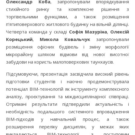
Олександр Коба
, запропонували впорядкування
стихійного ринку та комплексне рішення з
торгівельними функціями, а також розміщення
п’ятиповерхового житлового будинку на вільній ділянці.
Четверта команда у складі
Софія Мазуріна
,
Олексій
Корецький
,
Микола Ковальчук
запропонували
розміщення офісних будівель і зміну морфології
мікрорайону шляхом відмови від нової висотної
забудови на користь малоповерхових таунхаусів.
Підсумовуючи, презентація засвідчила високий рівень
підготовки студентів і наочно продемонструвала
потенціал BIM-технологій як інструменту комплексного
аналізу, проєктування та міждисциплінарної співпраці.
Отримані результати підтвердили актуальність і
необхідність подальшого системного впровадження
BIM-підходів у навчальний процес, а також
розширення переліку дисциплін, у межах яких
викладаються BIM-технології, з поступовим