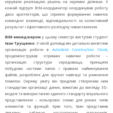
керували реалізацією рішень на окремих ділянках. У
кожній підгрупі BIM-координатор координував роботу
двох архітекторів, що сприяло формуванню навичок
командної взаємодії, відповідальності за колективний
результат і ефективного розподілу навантаження.
BIM-менеджером
у цьому семестрі виступив студент
Іван Трущенко
. У своїй доповіді він детально висвітлив
організацію роботи в
Autodesk Construction Cloud
,
продемонстрував отримані навички роботи –
організацію структури середовища, принципи
побудови системи папок і правила найменування
файлів, розроблені для зручної навігації та уникнення
помилок. Окрему увагу він приділив створеним ним
стандартам організації даних, вимогам до вигляду 3D-
моделі та використанню єдиного стандарту візуального
представлення – кольорової схеми для різних типів
елементів та функцій. Крім того, Іван представив
зведену таблицю кошторисних підрахунків,