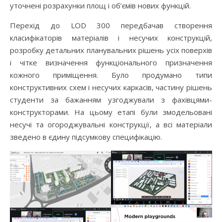
уточнені розрахунки площ і об’ємів нових функцій.
Перехід до LOD 300 передбачав створення
класифікаторів матеріалів і несучих конструкцій,
розробку детальних планувальних рішень усіх поверхів
і чітке визначення функціонального призначення
кожного приміщення. Було продумано типи
конструктивних схем і несучих каркасів, частину рішень
студенти за бажанням узгоджували з фахівцями-
конструкторами. На цьому етапі були змодельовані
несучі та огороджувальні конструкції, а всі матеріали
зведено в єдину підсумкову специфікацію.