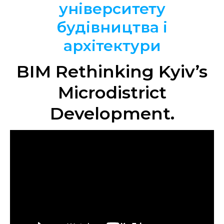
університету
будівництва і
архітектури
BIM Rethinking Kyiv’s
Microdistrict
Development.