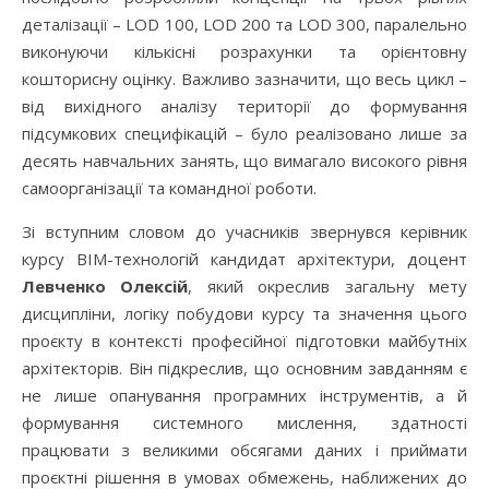
деталізації – LOD 100, LOD 200 та LOD 300, паралельно
виконуючи кількісні розрахунки та орієнтовну
кошторисну оцінку. Важливо зазначити, що весь цикл –
від вихідного аналізу території до формування
підсумкових специфікацій – було реалізовано лише за
десять навчальних занять, що вимагало високого рівня
самоорганізації та командної роботи.
Зі вступним словом до учасників звернувся керівник
курсу BIM-технологій кандидат архітектури, доцент
Левченко Олексій
, який окреслив загальну мету
дисципліни, логіку побудови курсу та значення цього
проєкту в контексті професійної підготовки майбутніх
архітекторів. Він підкреслив, що основним завданням є
не лише опанування програмних інструментів, а й
формування системного мислення, здатності
працювати з великими обсягами даних і приймати
проєктні рішення в умовах обмежень, наближених до